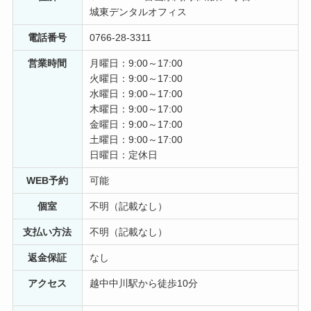
いインプラントを勧めました。 こちらの先生は高齢者の
城東デンタルオフィス
インプラントの実績が多く、母も納得するように多くの
電話番号
0766-28-3311
例を挙げて説明してくださいました。 母も綺麗で丈夫な
歯にこしたことはないと決意を固めてくれてよかったで
営業時間
月曜日：9:00～17:00
す。 手術後は痛がることもなく、一週間しないうちに通
火曜日：9:00～17:00
常通りの食事がとれるようになりました。 以前より固い
水曜日：9:00～17:00
ものも噛みやすいようで、本人も喜んでいます。
木曜日：9:00～17:00
金曜日：9:00～17:00
沢田美佐
土曜日：9:00～17:00
6 年前
日曜日：定休日
母が60歳を過ぎてから歯がところどころ抜けてしまって
WEB予約
可能
いたので、インプラントをすすめました。 診察に付き添
個室
不明（記載なし）
ったのですが、丁寧でとても良い先生でした。 オールオ
ン4という負担の少ない治療があり、高齢の母でも安心し
支払い方法
不明（記載なし）
て受けられるとのことで安心しました。 インプラントに
してからはよく食べ、よく笑うようになって、インプラ
返金保証
なし
ントにして本当に良かったと思いました。 食事の量も以
アクセス
越中中川駅から徒歩10分
前より増えて運動もするようになり、健康的になりまし
た。