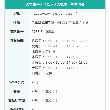
のて歯科クリニックの概要・
基本情報
z k
1 年前
URL
https://www.note-dental.com/
受付の50代くらいの女性の態度が毎回本当に悪いです。
住所
〒933-0857 富山県高岡市木津２１８４
質問しても患者に対して吐き捨てるように答えてくるの
電話番号
0766-54-0036
で通院が憂鬱でした。 医院自体も予約が埋まっていて取
りずらく、定期検査程度なら良いですが、複数回治療を
営業時間
月曜日：9:00～13:00, 14:30～19:00
分ける必要がある方は、完治までに数ヶ月かかるのはザ
火曜日：9:00～13:00, 14:30～19:00
ラなのでおすすめ出来ません。親身になってくださる素
水曜日：定休日
敵な衛生士さんにもお会いした事はありましたが、それ
木曜日：9:00～13:00, 14:30～19:00
以上に通いにくさが強い医院でした。
金曜日：9:00～13:00, 14:30～19:00
土曜日：9:00～13:00, 14:00～17:00
たんぽぽちゃん
日曜日：定休日
11 か月前
WEB予約
不可
こちらの歯医者は、新しいので良いと思っていきまし
個室
不明（記載なし）
た。子供3歳の歯を見て頂きたくて 行きました。この歳
は、ちょっとしたことでも不安になって、泣いたりして
支払い方法
不明（記載なし）
歯を見る事や治療も手こずってしまうと思います。 先生
は、ちらっとしか見てくれず あとは、歯科衛生士に任せ
返金保証
なし