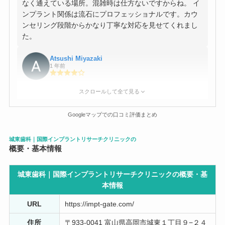
なく通えている場所。混雑時は仕方ないですからね。 イ
ンプラント関係は流石にプロフェッショナルです。カウ
ンセリング段階からかなり丁寧な対応を見せてくれまし
た。
Atsushi Miyazaki
1 年前
即日治療できるインプラントが想像していたよりも良か
スクロールして全て見る
った。費用面も通常のインプラントより安く済むし何よ
り手術時間が短く済む。入院もしなくていいのは大き
Googleマップでの口コミ評価まとめ
い。 噛み合わせが調整しづらい、丁寧な歯磨きが必要な
どのデメリットもある。ただ私の場合は気にならなかっ
城東歯科｜国際インプラントリサーチクリニックの
た。
概要・基本情報
織田そら
城東歯科｜国際インプラントリサーチクリニックの概要・
基
7 年前
本情報
母が家の廊下で転倒してしまい、前歯が折れてしまいま
URL
https://impt-gate.com/
した。 母はもう歳だし入れ歯でいいと言っていたのです
が、食事が不自由になって体調を崩してはいけないと思
住所
〒933-0041 富山県高岡市城東１丁目９−２４