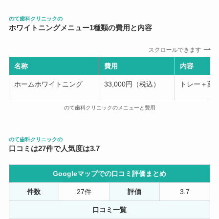
のて歯科クリニックの
ホワイトニングメニュー
1
種類の費用と内容
スクロールできます
名称
費用
内容
ホームホワイトニング
33,000円（税込）
トレー＋薬剤
のて歯科クリニックのメニューと費用
のて歯科クリニックの
口コミは27件で人気度は3.7
Googleマップでの口コミ評価まとめ
件数
27件
評価
3.7
口コミ一覧