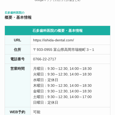
ました。 処置中の痛みに関しても細やかな配慮があり、
丁寧な歯医者さんです。
石多歯科医院の
概要・基本情報
武田裕信
11 か月前
石多歯科医院の概要・
基本情報
もう何年も前から通ってる歯医者です。 今回も又虫歯に
URL
https://ishida-dental.com/
なったので治療に行きました 先生もスタッフもとても親
切で対応がいいです あえていえば駐車場が狭くて8号線
住所
〒933-0955 富山県高岡市瑞穂町３−１
沿いなので出る時が注意が必要ですので私は近いので大
電話番号
0766-22-2717
体歩いて行きます
営業時間
月曜日：9:30～12:30, 14:00～18:30
明希子8
火曜日：9:30～12:30, 14:00～18:30
1 年前
水曜日：定休日
木曜日：9:30～12:30, 14:00～18:30
口コミを見て受診しました。 先生自らがレントゲンを撮
金曜日：9:30～12:30, 14:00～18:30
ったり、言葉や対応も丁寧で、痛みがないようにすごく
土曜日：9:30～12:30, 14:00～17:00
考慮してくれました。 こちらなら安心して続けていけそ
日曜日：定休日
うです。
WEB予約
可能