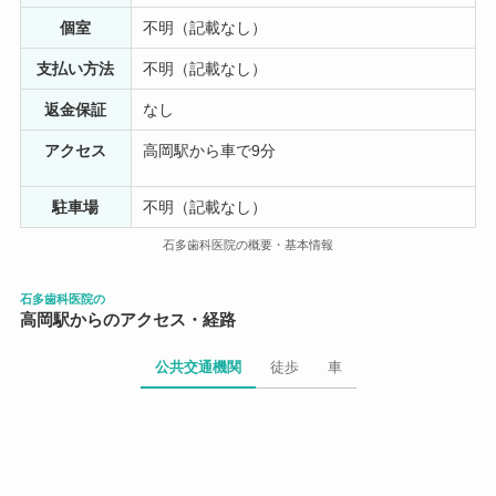
ふぁねたろすけ
6 年前
個室
不明（記載なし）
支払い方法
不明（記載なし）
歯医者恐怖症で十年以上多数の虫歯放置してましたが、
意を決して受診。麻酔注射しましたが、拍子抜けするく
返金保証
なし
らい全然痛くありませんでした！ 先生も優しく丁寧に説
アクセス
高岡駅から車で9分
明してくれ、好感がもてました！ こんなことなら早く治
療受ければよかった(^_^;)
駐車場
不明（記載なし）
石多歯科医院の概要・基本情報
石多歯科医院の
高岡駅からのアクセス・経路
公共交通機関
徒歩
車