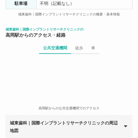
駐車場
不明（記載なし）
Miho urita
7 年前
城東歯科｜国際インプラントリサーチクリニックの概要・基本情報
なんと、祖父の上下の歯が全部インプラントにしてきま
城東歯科｜国際インプラントリサーチクリニックの
高岡駅からのアクセス・経路
した。 オールオンフォーと言って、４本のインプラント
をバランスよく顎の骨に埋入するので、通常のインプラ
公共交通機関
徒歩
車
ントより少ない本数でできたのです。 入れ歯で骨が減っ
ていても、骨が厚い部分を選んでインプラントできるの
で、骨の移植をせずにもできました。 顎のどこの場所に
インプラントを入れたら良いか、正確な顎の骨の検査と
オールオンフォーに熟練した先生でなければ難しい、か
なりハイレベルなインプラントではあります。 ですか
ら、普通の歯科医でやるのではなく、オールオンフォー
の専門歯科でやってもらうのが良いと思います。 よりし
っかりと安定させる為に、６本のインプラントを入れる
高岡駅からの公共交通機関でのアクセス
こともあ 以前と比べて、しっかりと噛んで食事ができる
ようになったのを見て、このインプラントで良かったな
城東歯科｜国際インプラントリサーチクリニックの周辺
あと感じます。
地図