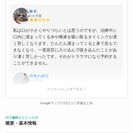
M K
3 か月前
私は口が小さくやりづらいとは思うのですが、治療中に
口内に溜まってくる水や唾液を吸い取るタイミングが遅
く苦しくなります。だんだん溜まってくると鼻で息もで
きなくなり、一度器官に入り込んで咳き込んだことがあ
り凄く苦しかったです。それがトラウマになり予約する
ことができません。
田舎の叔父
5 か月前
スクロールして全て見る
先日、入れ歯を作りました。 しかし食べれない、喋れな
い品物でした。 三ヶ月掛かって、使えない物とは？ 前歯
Googleマップでの口コミ評価まとめ
は麺類など、噛み切れないし、奥歯では食べ物を潰せな
いし、奥歯で噛んだら歯が外れるし…。 月１回の治療で
のて歯科クリニックの
使えない物にお金払ったなんて。 入れ歯に関しては、他
概要・基本情報
が良いかも。