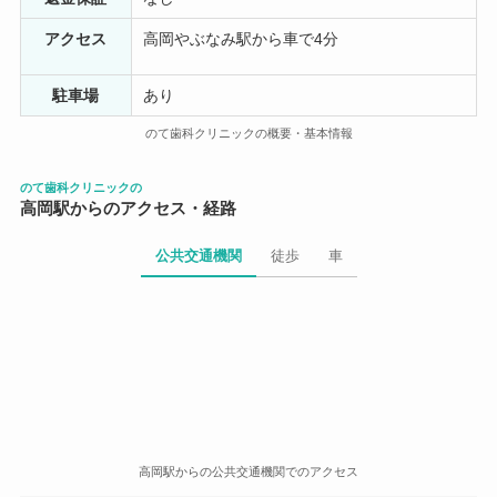
きりでした。 先生に、歯のことをお話してる時 何人か後
アクセス
高岡やぶなみ駅から車で4分
ろでクスクスと笑い声。 手際も悪くなかなか子供が口を
開いてくれず途中で中止しました。 子供には、おすすめ
できません。 特に幼児向けではないかと思います。 お探
駐車場
あり
しの方に少しでも参考になればと思いました。
のて歯科クリニックの概要・基本情報
高柳春子
1 年前
のて歯科クリニックの
高岡駅からのアクセス・経路
先生も衛生士の方も、とても優しく接してくれます。娘
公共交通機関
徒歩
車
が小さい時は泣いてばかりでしたが嫌な顔ひとつせず、
歯医者に慣れさせる事から始めていただき、時間はかか
りましたが治療していただきました。 ただ、受付の方が
毎度感じが悪く帰りは毎回後味が悪いです。通い始めた
頃はそんな事はなかったのですが、ここ2年ほどは毎回受
付の方にイラっとして帰ってきています。
高岡駅からの公共交通機関でのアクセス