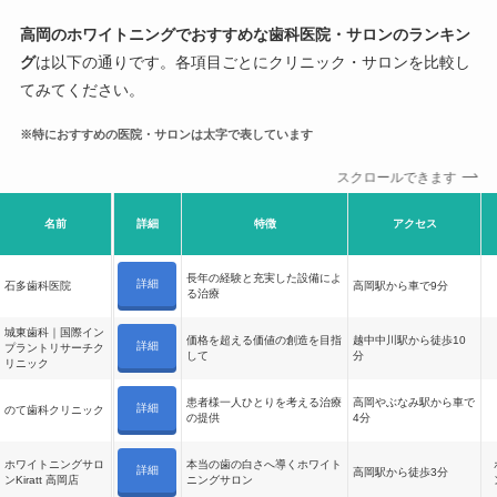
高岡のホワイトニングでおすすめな歯科医院・サロンのランキン
グ
は以下の通りです。各項目ごとにクリニック・サロンを比較し
てみてください。
※特におすすめの医院・サロンは太字で表しています
スクロールできます
名前
詳細
特徴
アクセス
長年の経験と充実した設備によ
詳細
石多歯科医院
高岡駅から車で9分
る治療
城東歯科｜国際イン
価格を超える価値の創造を目指
越中中川駅から徒歩10
詳細
プラントリサーチク
して
分
リニック
患者様一人ひとりを考える治療
高岡やぶなみ駅から車で
詳細
のて歯科クリニック
の提供
4分
ホワイトニングサロ
本当の歯の白さへ導くホワイト
詳細
高岡駅から徒歩3分
ンKiratt 高岡店
ニングサロン