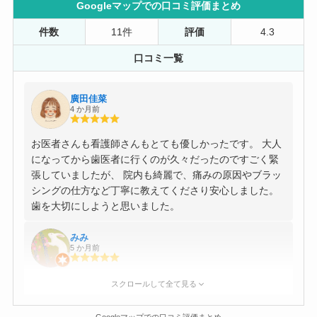
Googleマップでの口コミ評価まとめ
件数
11件
評価
4.3
口コミ一覧
廣田佳菜
4 か月前
お医者さんも看護師さんもとても優しかったです。 大人
になってから歯医者に行くのが久々だったのですごく緊
張していましたが、 院内も綺麗で、痛みの原因やブラッ
シングの仕方など丁寧に教えてくださり安心しました。
歯を大切にしようと思いました。
みみ
5 か月前
先生やスタッフさんがとても優しいです。 現在歯がどの
スクロールして全て見る
ような状態なのか、どのように治療を進めるか等々、し
っかりと説明をしてもらってから診察や処置をして頂け
Googleマップでの口コミ評価まとめ