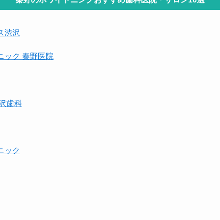
ス渋沢
ニック 秦野医院
沢歯科
ニック