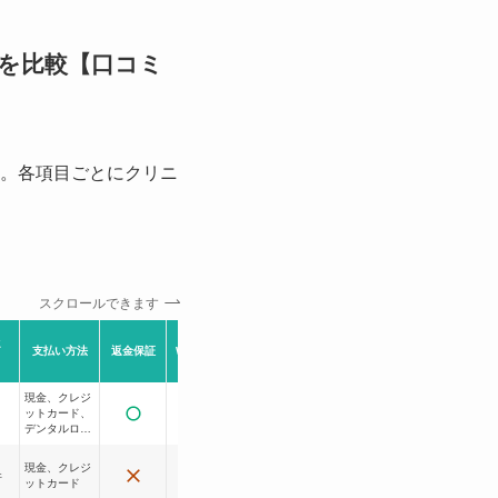
を比較【口コミ
。各項目ごとにクリニ
スクロールできます
ミ
早朝OK
深夜OK
支払い方法
返金保証
WEB予約
個室あり
駐車場
(〜9:00)
(19:00〜)
現金、クレジ
ットカード、
記載なし
デンタルロー
ン
現金、クレジ
件
ットカード
記載なし