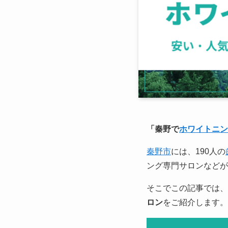
「秦野で
ホワイトニン
秦野市
には、190人の
ング専門サロンなどが
そこでこの記事では、
ロン
をご紹介します。