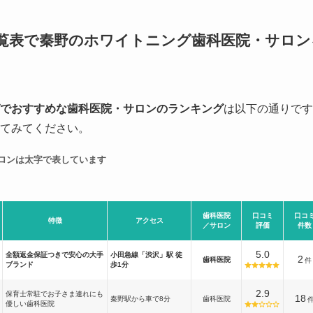
覧表で秦野のホワイトニング歯科医院・サロン
でおすすめな歯科医院・サロンのランキング
は以下の通りです
てみてください。
ロンは太字で表しています
歯科医院
口コミ
口コ
特徴
アクセス
／サロン
評価
件数
5.0
全額返金保証つきで安心の大手
小田急線「渋沢」駅 徒
2
歯科医院
件
ブランド
歩1分
2.9
保育士常駐でお子さま連れにも
18
秦野駅から車で8分
歯科医院
優しい歯科医院