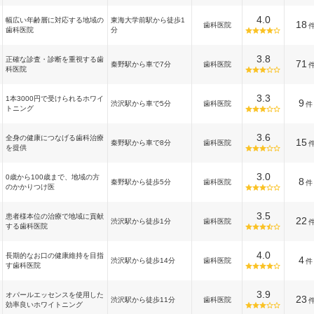
4.0
幅広い年齢層に対応する地域の
東海大学前駅から徒歩1
18
歯科医院
歯科医院
分
3.8
正確な診査・診断を重視する歯
71
秦野駅から車で7分
歯科医院
科医院
3.3
1本3000円で受けられるホワイ
9
渋沢駅から車で5分
歯科医院
件
トニング
3.6
全身の健康につなげる歯科治療
15
秦野駅から車で8分
歯科医院
を提供
3.0
0歳から100歳まで、地域の方
8
秦野駅から徒歩5分
歯科医院
件
のかかりつけ医
3.5
患者様本位の治療で地域に貢献
22
渋沢駅から徒歩1分
歯科医院
する歯科医院
4.0
長期的なお口の健康維持を目指
4
渋沢駅から徒歩14分
歯科医院
件
す歯科医院
3.9
オパールエッセンスを使用した
23
渋沢駅から徒歩11分
歯科医院
効率良いホワイトニング