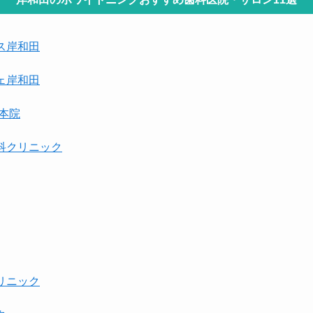
ス岸和田
ェ岸和田
本院
科クリニック
リニック