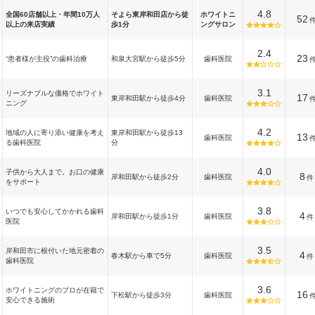
4.8
全国60店舗以上・年間10万人
そよら東岸和田店から徒
ホワイトニ
52
以上の来店実績
歩1分
ングサロン
2.4
23
“患者様が主役”の歯科治療
和泉大宮駅から徒歩5分
歯科医院
3.1
リーズナブルな価格でホワイト
17
東岸和田駅から徒歩4分
歯科医院
ニング
4.2
地域の人に寄り添い健康を考え
東岸和田駅から徒歩13
13
歯科医院
る歯科医院
分
4.0
子供から大人まで。お口の健康
8
岸和田駅から徒歩2分
歯科医院
件
をサポート
3.8
いつでも安心してかかれる歯科
4
岸和田駅から徒歩1分
歯科医院
件
医院
3.5
岸和田市に根付いた地元密着の
4
春木駅から車で5分
歯科医院
件
歯科医院
3.6
ホワイトニングのプロが在籍で
16
下松駅から徒歩3分
歯科医院
安心できる施術