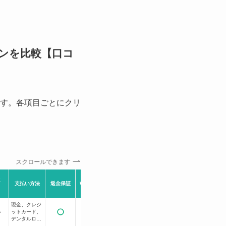
ンを比較【口コ
す。各項目ごとにクリ
スクロールできます
ミ
早朝OK
深夜OK
支払い方法
返金保証
WEB予約
個室あり
駐車場
(〜9:00)
(19:00〜)
現金、クレジ
ットカード、
件
記載なし
デンタルロー
ン