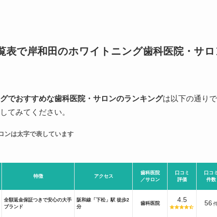
覧表で岸和田のホワイトニング歯科医院・サロ
グでおすすめな歯科医院・サロンのランキング
は以下の通りで
してみてください。
ロンは太字で表しています
歯科医院
口コミ
口コ
特徴
アクセス
／サロン
評価
件数
4.5
全額返金保証つきで安心の大手
阪和線「下松」駅 徒歩2
56
歯科医院
ブランド
分