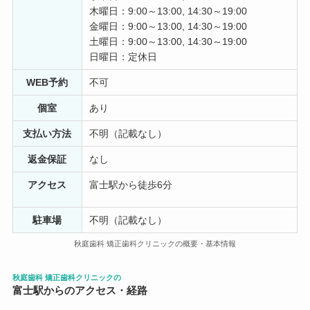
性がアイドル並みなの容姿も凄いと驚愕している。 オ
木曜日：9:00～13:00, 14:30～19:00
ーナーが採用基準が高いのか？
金曜日：9:00～13:00, 14:30～19:00
土曜日：9:00～13:00, 14:30～19:00
さとういと
日曜日：定休日
1 年前
WEB予約
不可
こちらで矯正をしています。同じ思いをした方がたくさ
個室
あり
んいるようで、こちらを見てから歯医者を選べば良かっ
たと後悔しています。矯正を始まる前は丁寧でしたので
支払い方法
不明（記載なし）
お願いしましたが、いざ始めると対応がテキトー。そも
そも歯科矯正の先生が月に4回しか出勤しておらず、困っ
返金保証
なし
たことがあっても聞いてもらえない、予約もその月4回の
アクセス
富士駅から徒歩6分
中から取るため予定が合わず、自分が予約取る時にはか
なり埋まってしまっている。月4回しか来ないのに、午前
は先生休みだったりします。始める前には先生のいる日
駐車場
不明（記載なし）
について全く説明が全然ありませんでした。納得いかず
秋庭歯科 矯正歯科クリニックの概要・基本情報
予約の取り方について受付で確認していると、たまに受
付にいる方（普段常に受付やってる方ではないです）が
横から入って来て感じ悪く対応されました。これからも
秋庭歯科 矯正歯科クリニックの
富士駅からのアクセス・経路
矯正続くので不安しかありません。