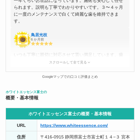
一年くらいお世話になっています。施術も安心して任せ
られます。説明も丁寧でわかりやすいです。３〜４ヶ月
に一度のメンテナンスで白くて綺麗な歯を維持できま
す。
鳥居光枝
6 か月前
いつも丁寧に親切に対応させて貰い満足しています。歯
の白さも嬉しいですが、先生方から元気もいただいき嬉
スクロールして全て見る
しいです。
Googleマップでの口コミ評価まとめ
ririka s
8 か月前
ホワイトエッセンス富士の
概要・基本情報
いつもクリーニングもホワイトニングも寝てしまいそう
なくらい丁寧に気持ちよく施術頂き助かっています。白
ホワイトエッセンス富士の概要・
基本情報
さを持続させられるようにこれからもお願いしたいで
す。いつもありがとうございます。
URL
https://www.whiteessence.com/
住所
〒416-0915 静岡県富士市富士町１４−３ 宮本
mm xx