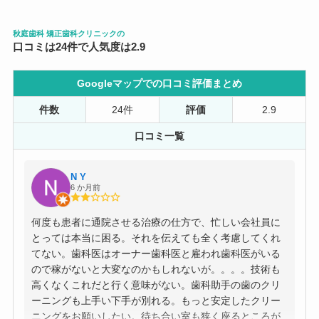
秋庭歯科 矯正歯科クリニックの
口コミは24件で人気度は2.9
Googleマップでの口コミ評価まとめ
件数
24件
評価
2.9
口コミ一覧
N Y
6 か月前
何度も患者に通院させる治療の仕方で、忙しい会社員に
とっては本当に困る。それを伝えても全く考慮してくれ
てない。歯科医はオーナー歯科医と雇われ歯科医がいる
ので稼がないと大変なのかもしれないが。。。。技術も
高くなくこれだと行く意味がない。歯科助手の歯のクリ
ーニングも上手い下手が別れる。もっと安定したクリー
ニングをお願いしたい。待ち合い室も狭く座るところが