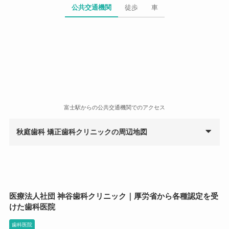
公共交通機関
徒歩
車
hime k (グレー)
4 か月前
矯正はとにかくおすすめしません。色々ありすぎて書き
きれない。高いお金を払う価値がない！
富士駅からの公共交通機関でのアクセス
秋庭歯科 矯正歯科クリニックの周辺地図
医療法人社団 神谷歯科クリニック｜厚労省から各種認定を受
けた歯科医院
歯科医院