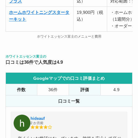
プラス
込）
対応範囲：全
ホームホワイトニングスタータ
19,900円（税
・ホームホワイ
ーキット
込）
（1週間分）
・オーダーメ
ホワイトエッセンス富士のメニューと費用
ホワイトエッセンス富士の
口コミは36件で人気度は4.9
Googleマップでの口コミ評価まとめ
件数
36件
評価
4.9
口コミ一覧
hideauf
2 か月前