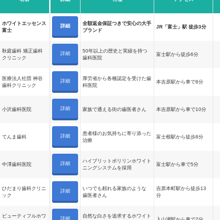
ホワイトエッセンス
全額返金保証つきで安心の大手
詳細
JR「富士」駅 徒歩3分
富士
ブランド
秋庭歯科 矯正歯科
50年以上の歴史と実績を持つ
詳細
富士駅から徒歩6分
クリニック
歯科医院
医療法人社団 神谷
厚労省から各種認定を受けた歯
詳細
本吉原駅から車で8分
歯科クリニック
科医院
詳細
小沢歯科医院
家族で通える街の歯医者さん
本吉原駅から車で10分
患者様のお気持ちに寄り添った
詳細
てんま歯科
富士根駅から徒歩8分
治療
ハイブリットポリリンホワイト
詳細
中澤歯科医院
富士駅から車で5分
ニングシステムを採用
ひだまり歯科クリニ
いつでも頼れる家族のような
吉原本町駅から徒歩13
詳細
ック
歯医者さん
分
ビューティフルホワ
自然な白さを追求するホワイト
詳細
入山瀬駅から車で7分