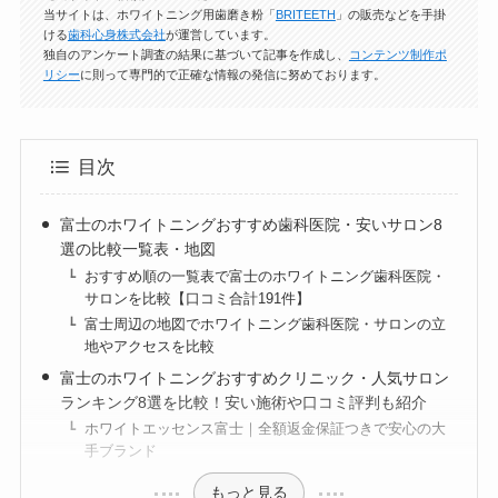
当サイトは、ホワイトニング用歯磨き粉「
BRITEETH
」の販売などを手掛
ける
歯科心身株式会社
が運営しています。
独自のアンケート調査の結果に基づいて記事を作成し、
コンテンツ制作ポ
リシー
に則って専門的で正確な情報の発信に努めております。
目次
富士のホワイトニングおすすめ歯科医院・安いサロン8
選の比較一覧表・地図
おすすめ順の一覧表で富士のホワイトニング歯科医院・
サロンを比較【口コミ合計191件】
富士周辺の地図でホワイトニング歯科医院・サロンの立
地やアクセスを比較
富士のホワイトニングおすすめクリニック・人気サロン
ランキング8選を比較！安い施術や口コミ評判も紹介
ホワイトエッセンス富士｜全額返金保証つきで安心の大
手ブランド
もっと見る