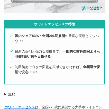
ホワイトエッセンスの特徴
国内シェア83%・全国296院展開
の豊富な実績とノウハ
ウ
※1
最新の薬剤と強力な照射器で、
一般的な歯科医院よりも
4段階白い歯を目指せる
初回施術で白さの変化を実感できなければ、
全額返金保
証で安心！
※2
注釈
ホワイトエッセンス
は、全国275院に展開する大手ホワイトニン