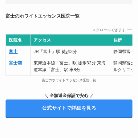
富士のホワイトエッセンス医院一覧
スクロールできます
医院名
アクセス
住所
富士
JR「富士」駅 徒歩3分
静岡県富士市
富士南
東海道本線「富士」駅 徒歩32分 東海
静岡県富士市
道本線「富士」駅 車8分
ルクリニッ
富士のホワイトエッセンス医院一覧
＼ 全額返金保証で安心 ／
公式サイトで詳細を見る