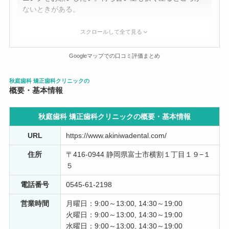
ないときがある。
きひに
スクロールして全て見る
7 か月前
Googleマップでの口コミ評価まとめ
親子で通っています。小学生の子どもが空手をやってい
て、マースピースが必要になりこちらの歯医者さんで作
秋庭歯科 矯正歯科クリニックの
って頂きました。型をとって作るので世界に一つ、自分
概要・基本情報
専用のマースピースです。１ヶ月未満で作って頂き助か
りました。子どもの歯は成長しますので定期検診の時に
秋庭歯科 矯正歯科クリニックの概要・
基本情報
持参するとつけ心地を確認してくれます。型どりしてつ
くるため、ずれないしつけ心地は良いそうです。
URL
https://www.akiniwadental.com/
住所
〒416-0944 静岡県富士市横割１丁目１９−１
kwbt1111
10 か月前
５
電話番号
0545-61-2198
ここは、インフォームド・コンセントが徹底している。
また、患者ファーストというところが凄い。 ステマで
営業時間
月曜日：9:00～13:00, 14:30～19:00
はないですが転勤族の自分にとって今まで一番いい歯科
火曜日：9:00～13:00, 14:30～19:00
医院でした。 補足ですが、歯科衛生士と医療事務の女
水曜日：9:00～13:00, 14:30～19:00