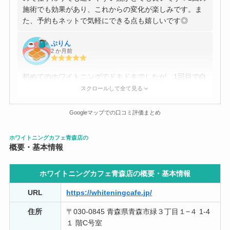
施術でも効果があり、これからの変化が楽しみです。ま
た、予約もネットで気軽にできる点も嬉しいです◎
ぷりん
2 か月前
初めてのホワイトニングでドキドキでしたが、1回目で白
くなったと実感し感動しました！予約も取りやすく通い
スクロールして全て見る
やすいと思います。店員さんも親切で丁寧に説明をして
くださり助かりました。
Googleマップでの口コミ評価まとめ
Momo
ホワイトニングカフェ青森店の
1 か月前
概要・基本情報
丁寧な説明と対応で、不安なく利用させていただいてい
ホワイトニングカフェ青森店の概要・
基本情報
ます。確実に白くなりました！ 自信を持って笑うことが
でき、鏡を見る度に嬉しい気持ちになります！ホワイト
URL
https://whiteningcafe.jp/
ニングをして良かったなと実感します。
住所
〒030-0845 青森県青森市緑３丁目１−４ 1-4
１ 階C号室
もも