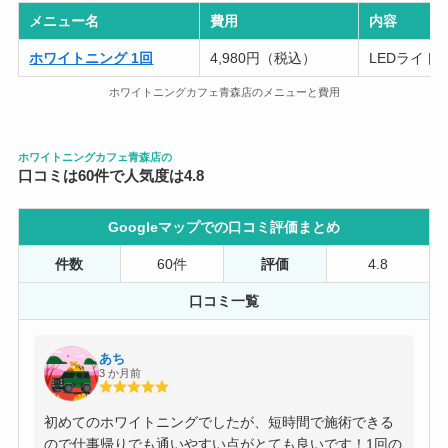
メニュー名
費用
内容
ホワイトニング 1回
4,980円（税込）
LEDライト8
ホワイトニングカフェ青森店のメニューと費用
ホワイトニングカフェ青森店の
口コミは60件で人気度は4.8
Googleマップでの口コミ評価まとめ
件数
60件
評価
4.8
口コミ一覧
あち
3 か月前
初めてのホワイトニングでしたが、短時間で施術できる
ので仕事帰りでも通いやすい点がとても良いです！1回の