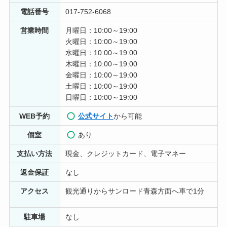
2 か月前
電話番号
017-752-6068
初めてのホワイトニングだったので、不安が大きかった
営業時間
月曜日：10:00～19:00
のですが、スタッフの方が優しく説明してくれたので、
火曜日：10:00～19:00
安心して受けることが出来ました。効果もすぐでたの
水曜日：10:00～19:00
で、前よりマスクを外しても自信が持てるようになりま
木曜日：10:00～19:00
した！
金曜日：10:00～19:00
土曜日：10:00～19:00
工藤晃子
日曜日：10:00～19:00
2 週間前
WEB予約
公式サイト
から可能
8回コースまだ2回目ですが、うっすら白くなったのを実
個室
あり
感できたので8回でどれくらい白くなるのか楽しみです。
お店の方も丁寧に教えてくれます。
支払い方法
現金、クレジットカード、電子マネー
返金保証
なし
アクセス
観光通りからサンロード青森方面へ車で1分
駐車場
なし