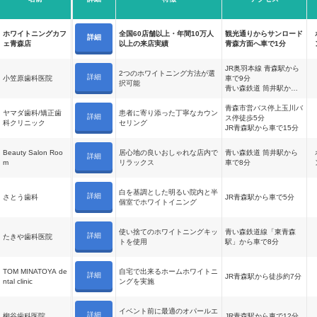
ホワイトニングカフ
全国60店舗以上・年間10万人
観光通りからサンロード
詳細
ェ青森店
以上の来店実績
青森方面へ車で1分
JR奥羽本線 青森駅から
2つのホワイトニング方法が選
詳細
小笠原歯科医院
車で9分
択可能
青い森鉄道 筒井駅から
車で6分（徒歩19分）
青森市営バス停上玉川バ
ヤマダ歯科/矯正歯
患者に寄り添った丁寧なカウン
詳細
ス停徒歩5分
科クリニック
セリング
JR青森駅から車で15分
Beauty Salon Roo
居心地の良いおしゃれな店内で
青い森鉄道 筒井駅から
詳細
m
リラックス
車で8分
白を基調とした明るい院内と半
詳細
さとう歯科
JR青森駅から車で5分
個室でホワイトイニング
使い捨てのホワイトニングキッ
青い森鉄道線「東青森
詳細
たきや歯科医院
トを使用
駅」から車で8分
TOM MINATOYA de
自宅で出来るホームホワイトニ
詳細
JR青森駅から徒歩約7分
ntal clinic
ングを実施
イベント前に最適のオパールエ
詳細
柳谷歯科医院
JR青森駅から車で12分