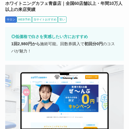
ホワイトニングカフェ青森店｜全国60店舗以上・年間10万人
以上の来店実績
サロン
WEB予約
当サイトおすすめ
安い
◎低価格で白さを実感したい方におすすめ
1回2,980円から
施術可能。回数券購入で
初回分0円
のコス
パが魅力！