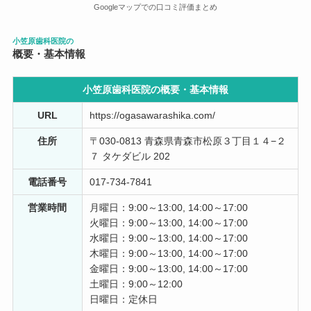
治療が終わるとよく頑張ったねと褒めてくださいます。
Googleマップでの口コミ評価まとめ
yayoi O.H.
小笠原歯科医院の
5 か月前
概要・基本情報
以前言った治療方針と違うことを行う。前回これこれこ
小笠原歯科医院の概要・
基本情報
う仰ってましたよね？と確認すると言ってないの一点張
り。前回は抜かないと言ったのに今回は抜きます、とい
URL
https://ogasawarashika.com/
うような真逆の対応をされ、行かなくなりました。
住所
〒030-0813 青森県青森市松原３丁目１４−２
７ タケダビル 202
mimi o
3 年前
電話番号
017-734-7841
説明のないまま勝手に歯を全部削られた上に治療中胸に
営業時間
月曜日：9:00～13:00, 14:00～17:00
腕をずっと置かれ、非常に不快だった。先生自体は一見
火曜日：9:00～13:00, 14:00～17:00
優しいですが絶対におすすめしません。
水曜日：9:00～13:00, 14:00～17:00
木曜日：9:00～13:00, 14:00～17:00
齋藤尚道
金曜日：9:00～13:00, 14:00～17:00
3 年前
土曜日：9:00～12:00
日曜日：定休日
やさしい、あまり抜歯しない。