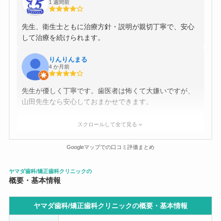
1 週間前
先生、衛生士ともに治療方針・説明が親切丁寧で、安心
して治療を続けられます。
りんりんまる
4 か月前
先生が優しく丁寧です。歯医者は怖くて大嫌いですが、
山田先生なら安心しておまかせできます。
五条ぴぴ
スクロールして全て見る
8 か月前
Googleマップでの口コミ評価まとめ
初診は先生優しくて丁寧な説明していただき、いい印象
だったのですがしばらく通っていて、午後一で予約入れ
ヤマダ歯科/矯正歯科クリニックの
ていて、名前呼ばれて椅子に座って症状を伝えると「ま
概要・基本情報
ずレントゲン撮りましょう」と。そして撮ってから30分
先生来ませんでした。目の前にパソコンあるのでパソコ
ヤマダ歯科/矯正歯科クリニックの概要・
基本情報
ンの時間見てましたが30分経ってようやく来たと思った
ら「すみませんお待たせしました」もなくいきなり椅子