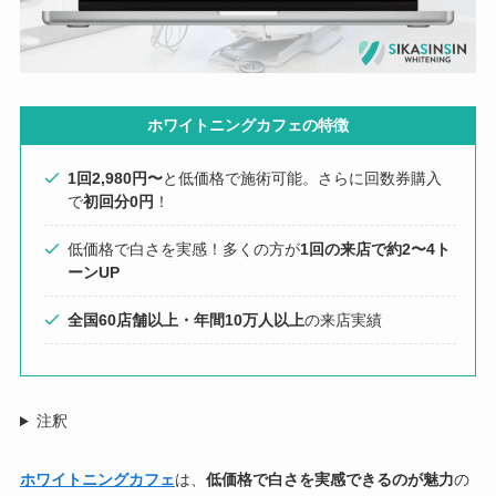
ホワイトニングカフェの特徴
1回2,980円〜
と低価格で施術可能。さらに回数券購入
で
初回分0円
！
低価格で白さを実感！多くの方が
1回の来店で約2〜4ト
ーンUP
全国60店舗以上・年間10万人以上
の来店実績
注釈
ホワイトニングカフェ
は、
低価格で白さを実感できるのが魅力
の