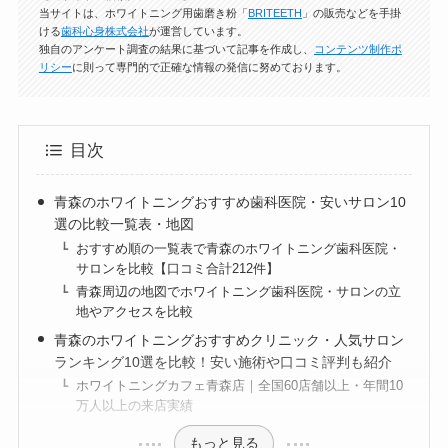
当サイトは、ホワイトニング用歯磨き粉「
BRITEETH
」の販売などを手掛
ける
歯科心身株式会社
が運営しています。
独自のアンケート調査の結果に基づいて記事を作成し、
コンテンツ制作ポ
リシー
に則って専門的で正確な情報の発信に努めております。
目次
青森のホワイトニングおすすめ歯科医院・安いサロン10
選の比較一覧表・地図
おすすめ順の一覧表で青森のホワイトニング歯科医院・
サロンを比較【口コミ合計212件】
青森周辺の地図でホワイトニング歯科医院・サロンの立
地やアクセスを比較
青森のホワイトニングおすすめクリニック・人気サロン
ランキング10選を比較！安い施術や口コミ評判も紹介
ホワイトニングカフェ青森店｜全国60店舗以上・年間10
万人以上の来店実績
もっと見る