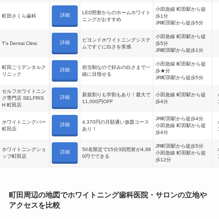
小田急線 町田駅から徒
LED照射からのホームホワイト
詳細
町田さくら歯科
歩1分
ニングがおすすめ
JR町田駅から徒歩5分
小田急線 町田駅から徒
ビヨンドホワイトニングシステ
詳細
T’s Dental Clinic
歩5分
ムですぐに白さを実感
JR町田駅から徒歩1分
小田急線 町田駅から徒
町田ごうデンタルク
担当制なので好みの白さまで一
詳細
歩★分
リニック
緒に目指せる
JR町田駅から徒歩5分
セルフホワイトニン
新規割りも学割もあり！最大で
小田急線 町田駅から徒
詳細
グ専門店 SELFRIS
11,000円OFF
歩4分
H 町田店
JR町田駅から徒歩4分
ホワイトニングバー
4,370円の月額通い放題コース
詳細
小田急線 町田駅から徒
町田店
あり！
歩4分
JR町田駅から徒歩5分
ホワイトニングショ
50名限定で15分3回照射が4,98
詳細
小田急線 町田駅から徒
ップ町田店
0円でできる
歩12分
町田周辺の地図でホワイトニング歯科医院・サロンの立地や
アクセスを比較