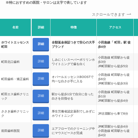
※特におすすめの医院・サロンは太字で表しています
スクロールできます
名前
詳細
特徴
アクセス
ホワイトエッセンス
全額返金保証つきで安心の大手
小田急線「 町田」駅 徒
詳細
町田
ブランド
歩4分
小田急線 町田駅から徒
しみにくいスーパーポリリンホ
詳細
町田北口歯科
歩3分
ワイトニングで歯を白く
JR町田駅から徒歩5分
小田急線 町田駅から徒
オパールエッセンスBOOSTで
詳細
町田歯科・矯正歯科
歩6分
均一な白さが手に入る
JR町田駅から徒歩3分
小田急線 町田駅から徒
町田エス歯科クリニ
駅から徒歩1分で自分に合った
詳細
歩1分
ック
白さを目指せる
JR町田駅から徒歩4分
ささき歯科クリニッ
厚生労働省認定薬剤でしみずに
詳細
JR古淵駅から車で8分
ク
ホワイトニング
JR町田駅から徒歩4分
エアフローでのクリーニング中
詳細
前田歯科医院
小田急線 町田駅から徒
にマウスピースが完成
歩4分