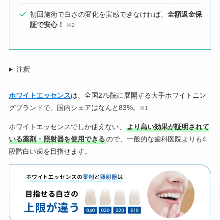
初回施術で白さの変化を実感できなければ、
全額返金保
証で安心！
※2
注釈
ホワイトエッセンス
は、全国275院に展開する大手ホワイトニン
グブランドで、国内シェアはなんと83%。
※1
ホワイトエッセンスでしか使えない、
より高い効果が証明されて
いる薬剤・照射器を使用できる
ので、一般的な歯科医院よりも4
段階白い歯を目指せます。