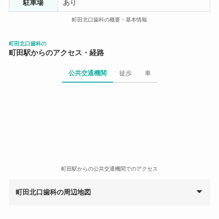
クリーニングへ。歯の健診をした衛生士がとても親切に
駐車場
あり
歯の予防について説明してくれたのは印象深かった。予
町田北口歯科の概要・基本情報
防の重要性が分かって良かったかなと思った。特に歯周
病になると糖尿病や心疾患になりやすい？と聞いて驚い
たので、この医院が勧めている歯周病菌の除菌（名前は
町田北口歯科の
町田駅からのアクセス・経路
忘れました）をやることにしてみた。タバコの汚れが落
ちれば十分と思っていたけれど、駅から近いし医院の雰
公共交通機関
徒歩
車
囲気も悪くないので、今度から定期的に通院しようと思
う。衛生士が言っていたけれど、歯の健康はお口の健康
に繋がるのね。
町田駅からの公共交通機関でのアクセス
町田北口歯科の周辺地図