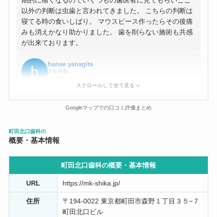
期的に痛くなるのでいくつもの歯医者に見てもらいここ
以外の判断は虫歯と言われてきました。 こちらの判断は
寝てる時の食いしばり。 マウスピース作ったらその後痛
みも消えかなり助かりました。 歯を削らない施術も共感
が出来ております。
hanae yanagita
2 か月前
スクロールして全て見る
歯医者が幼少期から恐く、でも治療をしなければ治せな
いので、いろいろ相談を聞いていただきながら治療して
Googleマップでの口コミ評価まとめ
ます。 歯科衛生士さんも荒い事をする方も居なく、 院長
先生も色々経験値からのアドバイスと治療をしてくれま
町田北口歯科の
す。
概要・基本情報
Joe S
町田北口歯科の概要・
基本情報
4 か月前
URL
https://mk-shika.jp/
虫歯で頭痛がするほどでしたが予約しているにも関わら
ず時間外と言われて断られました。早く言ってくれれば
住所
〒194-0022 東京都町田市森野１丁目３５−７
他の歯医者に行けたのに土壇場で断られキツすぎ！最悪
町田北口ビル