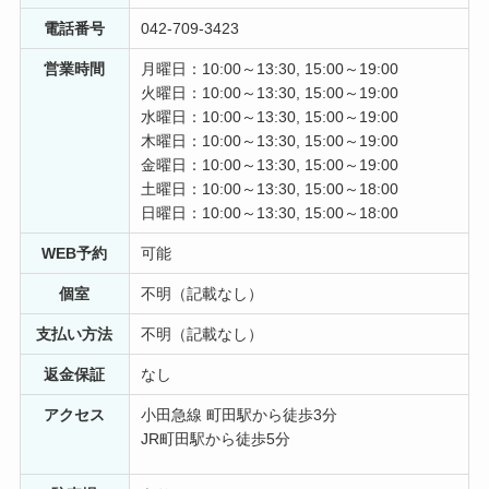
電話番号
042-709-3423
キララ
1 年前
営業時間
月曜日：10:00～13:30, 15:00～19:00
火曜日：10:00～13:30, 15:00～19:00
先生も受付もすごく感じがよかったです。先生は腕も良
水曜日：10:00～13:30, 15:00～19:00
く信頼できます。 1つだけ残念だったのは、担当の衛生
木曜日：10:00～13:30, 15:00～19:00
士さんです。優しい方でしたが、説明も下手で、雑では
金曜日：10:00～13:30, 15:00～19:00
ないですが、手技がぎこちなく、型取り後口の周りにた
土曜日：10:00～13:30, 15:00～18:00
くさん型取りに使用した物が付いているのを知らずに家
日曜日：10:00～13:30, 15:00～18:00
に帰って顔を見てビックリしました。 他でやった時は、
きちんと拭いてくれたり、唇にワセリンを塗ってくれた
WEB予約
可能
り、衛生士さんは細かな事を気にしてくれて、 丁寧な方
個室
不明（記載なし）
が多いですが、たまたま当たった方が経験不足だったの
かもしれませんね、もう少し指導されれば改善出来るの
支払い方法
不明（記載なし）
で期待を込めて投稿しました。 他は全て満点です。
返金保証
なし
渡邉仁
1 年前
アクセス
小田急線 町田駅から徒歩3分
JR町田駅から徒歩5分
喫煙のせいで歯のヤニ汚れが気になっていたので、歯の