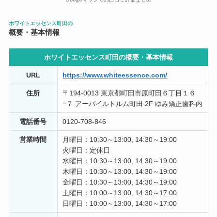
Ayano
ホワイトエッセンス町田の
過去 1 週間以内
概要・基本情報
ホワイトニングで通っています。丁寧にカウンセリング
ホワイトエッセンス町田の概要・
基本情報
していただいたり、施術していただきました。おかげさ
まで目標の白さまで4ヶ月ほどで到達しました。
URL
https://www.whiteessence.com/
住所
〒194-0013 東京都町田市原町田６丁目１６
ga.
2 か月前
−７ アーバイルトルム町田 2F ゆみ矯正歯科内
電話番号
0120-708-846
ホワイトニングでお世話になっています。 まだ始めたば
かりですが、短期間でも効果を実感できており、感動し
営業時間
月曜日：10:30～13:00, 14:30～19:00
ております。 先生もスタッフの皆さまも優しく親切で、
火曜日：定休日
とても心地よく施術いただいております。 ホワイトニン
水曜日：10:30～13:00, 14:30～19:00
グご検討の方には是非オススメしたいです！
木曜日：10:30～13:00, 14:30～19:00
金曜日：10:30～13:00, 14:30～19:00
Hika
土曜日：10:00～13:00, 14:30～17:00
1 か月前
日曜日：10:00～13:00, 14:30～17:00