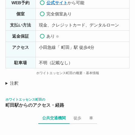
ホワイトニングやクリーニングをお願いしました。 施術
WEB予約
公式サイト
から可能
内容の説明等丁寧にしてくださったので、安心して受け
個室
完全個室あり
ることができました。 施設もとてもきれいで居心地がい
いです。
支払い方法
現金、クレジットカード、デンタルローン
返金保証
あり
※
アクセス
小田急線「 町田」駅 徒歩4分
駐車場
不明（記載なし）
ホワイトエッセンス町田の概要・基本情報
注釈
ホワイトエッセンス町田の
町田駅からのアクセス・経路
公共交通機関
徒歩
車