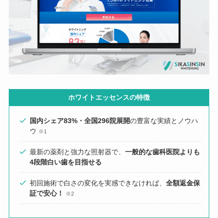
ホワイトエッセンスの特徴
国内シェア83%・全国296院展開
の豊富な実績とノウハ
ウ
※1
最新の薬剤と強力な照射器で、
一般的な歯科医院よりも
4段階白い歯を目指せる
初回施術で白さの変化を実感できなければ、
全額返金保
証で安心！
※2