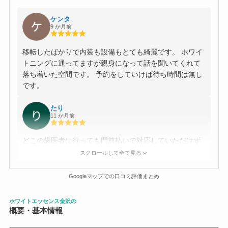
ケンタ
9 か月前
移転したばかりで内装も設備もとても綺麗です。 ホワイ
トニングに通ってますが親身になって話を聞いてくれて
落ち着いた空間です。 予約をしていけば待ち時間は無し
です。
たり
11 か月前
どこの歯医者に行っても門前払いで対応していただけず
困っていました。ここではホワイトニングで行きました
スクロールして全て見る
が、担当していただいた方が親身に話を聞いてくれまし
た。すごく嬉しかったです。本当に行ってよかったと思
Googleマップでの口コミ評価まとめ
いました。
ホワイトエッセンス金沢の
染谷武俊
概要・基本情報
7 か月前