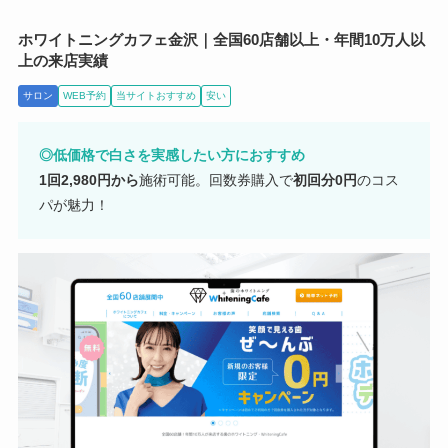
ホワイトニングカフェ金沢｜全国60店舗以上・年間10万人以
上の来店実績
サロン
WEB予約
当サイトおすすめ
安い
◎低価格で白さを実感したい方におすすめ
1回2,980円から
施術可能。回数券購入で
初回分0円
のコス
パが魅力！