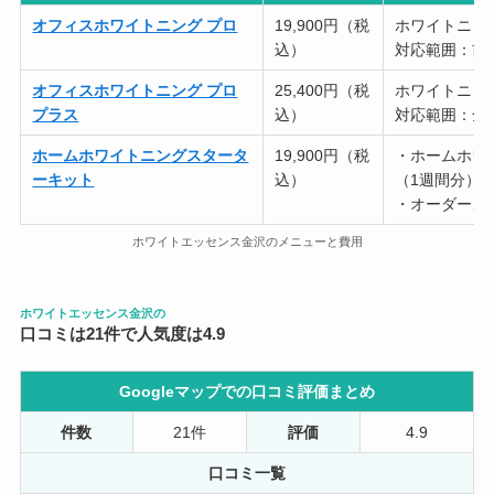
オフィスホワイトニング プロ
19,900円（税
ホワイトニング
込）
対応範囲：前
オフィスホワイトニング プロ
25,400円（税
ホワイトニング
プラス
込）
対応範囲：全
ホームホワイトニングスタータ
19,900円（税
・ホームホワイ
ーキット
込）
（1週間分）
・オーダーメ
ホワイトエッセンス金沢のメニューと費用
ホワイトエッセンス金沢の
口コミは21件で人気度は4.9
Googleマップでの口コミ評価まとめ
件数
21件
評価
4.9
口コミ一覧