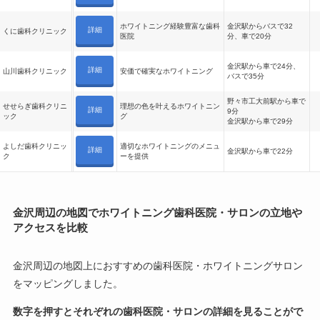
ホワイトニング経験豊富な歯科
金沢駅からバスで32
詳細
くに歯科クリニック
医院
分、車で20分
金沢駅から車で24分、
詳細
山川歯科クリニック
安価で確実なホワイトニング
バスで35分
野々市工大前駅から車で
せせらぎ歯科クリニ
理想の色を叶えるホワイトニン
詳細
9分
ック
グ
金沢駅から車で29分
よしだ歯科クリニッ
適切なホワイトニングのメニュ
詳細
金沢駅から車で22分
ク
ーを提供
金沢周辺の地図でホワイトニング歯科医院・サロンの立地や
アクセスを比較
金沢周辺の地図上におすすめの歯科医院・ホワイトニングサロン
をマッピングしました。
数字を押すとそれぞれの歯科医院・サロンの詳細を見ることがで