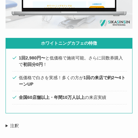
ホワイトニングカフェの特徴
1回2,980円〜
と低価格で施術可能。さらに回数券購入
で
初回分0円
！
低価格で白さを実感！多くの方が
1回の来店で約2〜4ト
ーンUP
全国60店舗以上・年間10万人以上
の来店実績
注釈