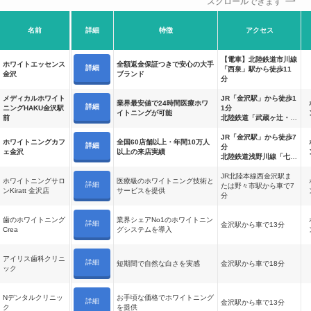
スクロールできます
名前
詳細
特徴
アクセス
【電車】北陸鉄道市川線
ホワイトエッセンス
全額返金保証つきで安心の大手
詳細
「西泉」駅から徒歩11
金沢
ブランド
分
メディカルホワイト
JR「金沢駅」から徒歩1
業界最安値で24時間医療ホワ
詳細
ニングHAKU金沢駅
1分
イトニングが可能
前
北陸鉄道「武蔵ヶ辻・近
江町市場」バス停からか
ら徒歩3分
JR「金沢駅」から徒歩7
ホワイトニングカフ
全国60店舗以上・年間10万人
詳細
「金沢エムザ」からから
分
ェ金沢
以上の来店実績
徒歩3分
北陸鉄道浅野川線「七ツ
屋駅」から徒歩5分
北鉄バス「北安江」バス
JR北陸本線西金沢駅ま
ホワイトニングサロ
医療級のホワイトニング技術と
詳細
停から徒歩1分
たは野々市駅から車で7
ンKiratt 金沢店
サービスを提供
分
歯のホワイトニング
業界シェアNo1のホワイトニン
詳細
金沢駅から車で13分
Crea
グシステムを導入
アイリス歯科クリニ
詳細
短期間で自然な白さを実感
金沢駅から車で18分
ック
Nデンタルクリニッ
お手頃な価格でホワイトニング
詳細
金沢駅から車で13分
ク
を提供