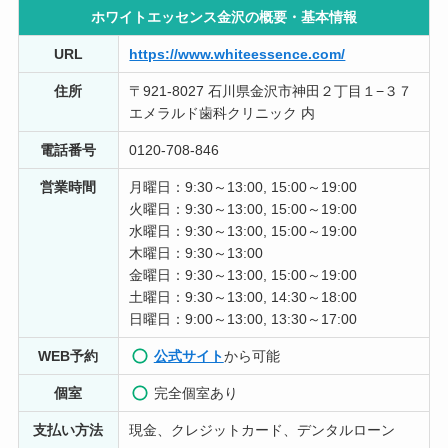
ホワイトエッセンス金沢の概要・
基本情報
ホームホワイトニングでは限界を感じていて、はじめて
の通院でしたがカウンセリニグも親切・丁寧で、第１回
URL
https://www.whiteessence.com/
の施術で白さを実感出来ました。これからも継続して行
きます。
住所
〒921-8027 石川県金沢市神田２丁目１−３７
エメラルド歯科クリニック 内
長谷川鮎美
電話番号
0120-708-846
1 年前
営業時間
月曜日：9:30～13:00, 15:00～19:00
歯の黄ばみが気になって来院したのですが、丁寧に対応
火曜日：9:30～13:00, 15:00～19:00
していただき、なおかつ歯も白くなって大変満足してい
水曜日：9:30～13:00, 15:00～19:00
ます。 歯が白くなるとなんだか少しだけ自分に自信が湧
木曜日：9:30～13:00
いてきた気がします。
金曜日：9:30～13:00, 15:00～19:00
土曜日：9:30～13:00, 14:30～18:00
藤田雄介
日曜日：9:00～13:00, 13:30～17:00
2 年前
WEB予約
公式サイト
から可能
ホワイトニングでお世話になってます。 黄ばんでいた歯
個室
完全個室あり
が見違えるほど白くなりました! 歯医者なのに全く痛くな
いです!! スタッフの皆さんが優しく、丁寧でとても安心
支払い方法
現金、クレジットカード、デンタルローン
感があります!! これからもよろしくお願いします┏●