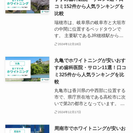
備・環境、治療内容などを踏まえ
コミ152件から人気ランキングを
て、最適な歯科医院、サロンを見つ
けることをおすすめいたします。 国
比較
内でも有数のものづくり産業の都市
瑞穂市は、岐阜県の岐阜市と大垣市
として、自動車やオートバイ、楽器
の中間に位置するベッドタウンで
など様々な産業技術を生み出すとと
す。 主要駅であるJR穂積駅から
もに、日本から世界へと産業の発展
は、名古屋駅まで約25分、JR岐阜駅
2024年12月18日
に貢献した都市でもあります。 浜松
までは約5分でアクセスできます。
市の市内にはホワイトニング施術可
自然豊かな田舎ならではの魅力を持
能なサロンや、歯科医院は多くあり
丸亀でホワイトニングが安いおす
つ一方で、中心街までのアクセスが
ますが、主に浜松駅周辺に点在して
すめ歯科医院・サロン11選！口コ
良好ということから、若い世代や子
いることが分かります。 浜松駅には
ミ325件から人気ランキングを比
育て世帯に人気のエリアでもありま
JR東海道本線、遠州鉄道 、東海
す。 歯科医院の数はあまり多くあり
較
道・山陽新幹線、サンライズ出雲、
ませんが、穂積駅の近くにはホワイ
丸亀市は香川県の中西部に位置する
サンライズ瀬戸、ホームライナー浜
トニング特化のクリニックもあるな
市で、県庁所在地である高松市に次
松の複数路線が乗り入れているた
ど、若い世代にも嬉しい環境が整っ
いで第2の都市となっています。 市
め、電車を利用したアクセスも便利
ています。
内には石垣の名城と名高い丸亀城が
です。
2024年12月17日
あり、日本一小さな天守を持つ城と
しても有名で、観光に訪れる人も多
周南市でホワイトニングが安いお
い場所となっています。 丸亀市の歯