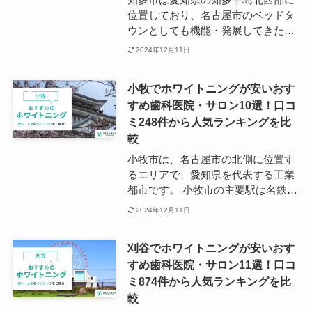
い場合は、三好公園エリアをリサー
位置しており、名古屋市のベッドタ
チすることをおすすめします。
ウンとしても機能・発展してきた町
です。 名古屋から一番近い海水浴場
2024年12月11日
「新舞子マリンパーク」では、気軽
にマリンスポーツやピクニックが楽
小牧でホワイトニングが安いおす
しめるため県内でも多くの人が集ま
すめ歯科医院・サロン10選！口コ
るレジャースポットです。 知多市の
ミ248件から人気ランキングを比
市内にはホワイトニング施術可能な
サロンや、歯科医院はありますが、
較
市内にまばらに点在しているため、
小牧市は、名古屋市の北側に位置す
電車を利用したアクセスよりは車を
るエリアで、愛知県を代表する工業
利用したアクセスのほうが向いてい
都市です。 小牧市の主要駅は名鉄小
るといえるでしょう。 利便性や、望
牧線の小牧駅で、鉄道の他に東名高
2024年12月11日
んでいる治療内容などを踏まえて、
速道路・名神高速道路・中央自動車
ご自身にとって最適な歯科医院やサ
道の三大ハイウェイが結節している
ロンを見つけることをおすすめいた
刈谷でホワイトニングが安いおす
ことから、アクセスの利便性が高い
します。
すめ歯科医院・サロン11選！口コ
地域という特徴があります。 子育て
ミ874件から人気ランキングを比
中のファミリー世帯も多いという背
景から、小牧駅近辺には多くの歯科
較