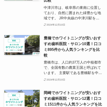
在しています。 また車を利用したほ
比較
うが通いやすい歯科医院も多数ある
中津川市は、岐阜県の東南に位置し
ため、ショッピングモールやスーパ
ており、自然に囲まれた緑豊かな地
ーマーケットなどのお買い物ついで
域です。 JR中央線の中津川駅を中
に立ち寄ることもおすすめです。
心に、美乃坂本駅・坂下駅・飯沼駅
2024年12月10日
なども主要駅として利用されていま
す。 田舎町というと人口の高齢化を
豊橋でホワイトニングが安いおす
イメージする方も多いと思います
すめ歯科医院・サロン10選！口コ
が、中津川は住みたい田舎ランキン
ミ895件から人気ランキングを比
グの東海エリア若者世代部門で第1
位を獲得するほど若い世代にも人気
較
の土地です。 若い世代のニーズに応
豊橋市は、人口約37万人の中核都市
えるために、ホワイトニングなど審
で、全国有数の農業王国と呼ばれて
美性を追求した歯科医院も増えつつ
います。 主要駅である豊橋駅を中心
あります。
に、東京や大阪など各方面へアクセ
2024年12月10日
スしやすい点が特徴です。 市内には
賑やかな市街地もあれば緑豊かな公
岡崎でホワイトニングが安いおす
園もたくさんあり、子育て世帯を中
すめ歯科医院・サロン12選！口コ
心に幅広い世代から住みやすい街と
ミ1511件から人気ランキングを比
して人気を集めています。 そんな豊