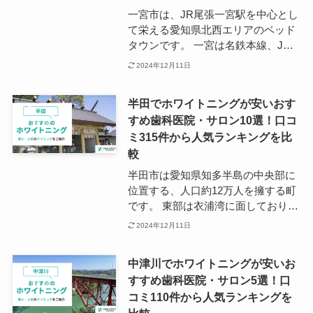
リサーチをすることがおすすめで
一宮市は、JR尾張一宮駅を中心とし
す。
て栄える愛知県北西エリアのベッド
タウンです。 一宮は名鉄本線、JR
東海道本線が通っているうえ、高速
2024年12月11日
道路のインターチェンジもあるため
岐阜県にも名古屋市にもアクセスし
半田でホワイトニングが安いおす
やすく、ほどよい田舎で住みやすい
すめ歯科医院・サロン10選！口コ
という声が多くみられます。 そんな
ミ315件から人気ランキングを比
一宮市には約180の歯科医院があ
り、ホワイトニングなど美容に特化
較
したクリニックも多く点在していま
半田市は愛知県知多半島の中央部に
す。
位置する、人口約12万人を擁する町
です。 東部は衣浦湾に面しており、
西部は知多丘陵に囲まれているため
2024年12月11日
自然豊かなエリアであることが特徴
です。 浜松市の市内にはホワイトニ
中津川でホワイトニングが安いお
ング施術可能なサロンや、歯科医院
すすめ歯科医院・サロン5選！口
は多くありますが、JR武豊線乙川駅
コミ110件から人気ランキングを
周辺と名鉄河和線住吉町駅周辺に点