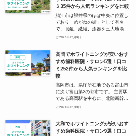
ミ35件から人気ランキングを比較
地」などの工業団地や医療・福祉施
設、その他事業所が数多くあり、自
鯖江市は福井県のほぼ中央に位置し
然もありつつキャリアやスキルアッ
ており「めがねの街」として有名
プができる土地として都内から移住
で、眼鏡、繊維、漆器を三大地場産
をする方もいます。 松本市の歯科は
業とするものづくりが盛んな街で
2024年12月9日
松本駅周辺を中心として多く点在し
す。 県の真ん中で多方面へのアクセ
ています。 一般歯科や矯正歯科だけ
スがしやすいことから近年県内で唯
でなく、ホワイトニングを含む審美
高岡でホワイトニングが安いおす
一人口が増えており、若い世代も定
歯科に力を入れる歯科医院も多くみ
すめ歯科医院・サロン5選！口コ
着している傾向にあります。 鯖江市
られます。
ミ252件から人気ランキングを比
の歯科医院は鯖江駅や国道8号線沿
いを中心に点在しています。歯科医
較
院の営業終了時間は17時〜18時頃が
高岡市は、県庁所在地である富山市
多い傾向です。
に次ぐ富山第2の都市です。 主要駅
である高岡駅を中心に、北陸新幹線
の新高岡駅エリアも賑わいを見せて
2024年12月9日
います。 高岡市は、金属製造業や化
学工業といったものづくりで栄えた
大和でホワイトニングが安いおす
街である一方、日本の伝統文化が息
すめ歯科医院・サロン9選！口コ
づく地域でもあり、国宝や日本遺産