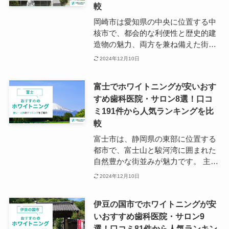
橋では駅周辺を中心に多くの歯科医
較
院が点在しています。 お仕事帰りに
岡崎市は愛知県の中央に位置する中
ホワイトニングをしたいという方の
核市で、都会的な利便性と歴史的建
ニーズにも応えるべく、夜間診療の
造物の魅力、両方を兼ね備えた街で
クリニックも多数あることが魅力で
す。 主要駅はJR東海道線の岡崎
2024年12月10日
す。
駅、愛知環状鉄道の中岡崎駅、名鉄
名古屋本線の岡崎公園前駅などがあ
富士でホワイトニングが安いおす
ります。 駅周辺にはショッピングモ
すめ歯科医院・サロン8選！口コ
ールが立ち並び、近隣の方や観光客
ミ191件から人気ランキングを比
で賑わっています。 岡崎市内には
160以上の歯科医院があり、ホワイ
較
トニングを専門とするクリニックも
富士市は、静岡県の東部に位置する
多数点在しているため、かかりつけ
都市で、富士山と駿河湾に囲まれた
を探すにはもってこいのエリアで
自然豊かな街並みが魅力です。 主要
す。
の富士駅、新幹線の停車駅である新
2024年12月10日
富士駅を中心に商業施設が立ち並
び、生活の利便性がいいため、子育
伊豆の国市でホワイトニングが安
て世代からも人気のエリアとなって
いおすすめ歯科医院・サロン9
います。 また、富士市は地方創生
選！口コミ81件から人気ランキン
UIJターン移住の対象でもあり、富