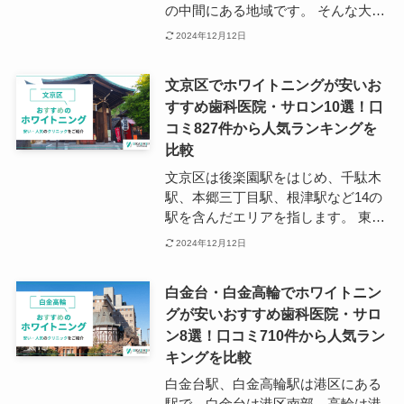
圏内に10件以上と、充実した医療体
の中間にある地域です。 そんな大森
制が見受けられるでしょう。 ひと時
駅ですが、東側は商業施設が立ち並
2024年12月12日
のセレブ感を楽しめる地域で、ワン
び賑やかな街並み、西側は下町情緒
ランク上のホワイトニングを受けて
溢れる閑静な住宅街という、2つの
みたいという方はぜひ成城学園前エ
文京区でホワイトニングが安いお
魅力を兼ね備えていることが特徴で
リアでの受診をおすすめします。
すすめ歯科医院・サロン10選！口
す。 ターミナル駅周辺と比較すると
コミ827件から人気ランキングを
人の往来が穏やかで、ファミリー層
にとっては住みやすい環境となって
比較
います。 なお、大森駅周辺には歯科
文京区は後楽園駅をはじめ、千駄木
クリニックが多く点在しており、ホ
駅、本郷三丁目駅、根津駅など14の
ワイトニングに対応できる場所やホ
駅を含んだエリアを指します。 東京
ワイトニング専門のクリニックも複
23の中心部に位置する文京区は、歴
2024年12月12日
数あるため、地域の方はもちろん、
史のある建造物や寺社が数多く残る
商業施設へのお出かけついでに施術
地域であり、さらに東京大学をはじ
を受けられる方もいらっしゃるよう
白金台・白金高輪でホワイトニン
めとする文学の地としても有名で
です。
グが安いおすすめ歯科医院・サロ
す。 市区の特徴としては住宅かつ文
ン8選！口コミ710件から人気ラン
教都市に分類され、路線は東京メト
ロ丸ノ内線、都営三田線、東京メト
キングを比較
ロ千代田線の3つが通っています。
白金台駅、白金高輪駅は港区にある
文京区の6割は住宅地として利用さ
駅で、白金台は港区南部、高輪は港