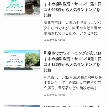
すすめ歯科医院・サロン11選！口
わいを見せる東大阪市では、医療設
コミ608件から人気ランキングを
備も充実しており、歯科医院だけで
も280ほどの施設があります。 東大
比較
阪市でホワイトニングに対応する歯
藤井寺市は、大阪の中で最もコンパ
科医院は、夜間診療を行っていると
クトな街ですが、鉄道や自動車道が
ころも多いため、忙しい方でも無理
整備されているため、アクセスに困
なく通うことができるでしょう。
ることはありません。 藤井寺市の主
2024年12月16日
要駅である近鉄南大阪線の藤井寺駅
周辺には複数の歯科医院があり、ホ
和泉市でホワイトニングが安いお
ワイトニングの施術にも対応してい
すすめ歯科医院・サロン10選！口
るところが多くあります。 藤井寺で
コミ122件から人気ランキングを
ホワイトニングを受けたい方は、ま
ずは駅周辺の歯科医院をリサーチし
比較
てみてください。
和泉市は、JR阪和線の和泉府中駅を
主要駅として、近隣には市役所や市
立病院、警察署などの施設が集まっ
ています。 自然豊かで歴史的な観光
2024年12月16日
スポットも多くある地域でありなが
ら、積極的な都市開発も行われてお