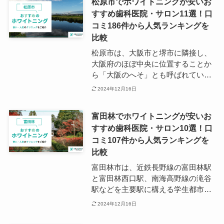
松原市でホワイトニングが安いお
り、都心へのアクセスや生活にも便
すすめ歯科医院・サロン11選！口
利なエリアとなっています。 駅周辺
コミ186件から人気ランキングを
には多くの歯科医院が点在してお
り、ホワイトニングをはじめとする
比較
地域の方のニーズにしっかりと応え
松原市は、大阪市と堺市に隣接し、
られているのが和泉市の魅力の一つ
大阪府のほぼ中央に位置することか
です。
ら「大阪のへそ」とも呼ばれていま
す。 南河内の玄関口でもある松原市
2024年12月16日
は都市部へのアクセスがしやすく、
比較的治安も良いことからベッドタ
富田林でホワイトニングが安いお
ウンとして人気です。 松原市の主要
すすめ歯科医院・サロン10選！口
駅は、近鉄南大阪線の河内松原駅で
コミ107件から人気ランキングを
す。 駅の周辺には複数のホワイトニ
ング施設が点在しているため、かか
比較
りつけを探すのには困らないでしょ
富田林市は、近鉄長野線の富田林駅
う。
と富田林西口駅、南海高野線の滝谷
駅などを主要駅に構える学生都市で
す。 富田林市には、阪南大学や大阪
2024年12月16日
大谷大学などの大学があり、若い世
代を中心としたまちづくりが行われ