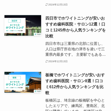
だけを見ても歯科医院の数はかなり
の商店街が残っており、下町の暖か
2024年12月13日
多く、学校帰りにホワイトニングを
さを感じさせる雰囲気が印象的で
したいという大学生にとってもおす
す。 主要駅はJR関西本線、近鉄名
すめのエリアです。
四日市でホワイトニングが安いお
古屋線、養老鉄道養老線の3路線が
すすめ歯科医院・サロン12選！口
乗り入れる桑名駅で、三重県エリア
コミ1245件から人気ランキングを
のターミナル駅としても賑わってい
ます。 駅周辺には商業施設や医療施
比較
設も揃っているため、ホワイトニン
四日市市は三重県の北部に位置し、
グを受けたいと考えたらまずは桑名
人口は県庁所在地の津市を凌いで三
駅周辺で歯科医院を探してみること
重県内最多です。 主要駅でもある近
をおすすめします。
鉄四日市駅は、近鉄名古屋線と湯の
2024年12月13日
山線、四日市あすなろう鉄道が乗り
入れており、駅の周辺には商業施設
板橋でホワイトニングが安いおす
が立ち並んでいます。 四日市市でホ
すめ歯科医院・サロン8選！口コ
ワイトニングを受ける場合には、近
ミ612件から人気ランキングを比
鉄四日市付近のエリアをチェックす
ることがおすすめです。 駅周辺では
較
夜間診療に対応しているクリニック
板橋区は、埼京線の板橋駅を中心と
もあるため、お仕事帰りなどの施術
したエリアで、練馬区、豊島区、北
にも便利です。