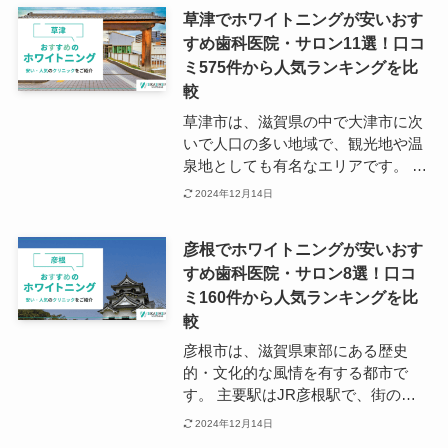
んでいます。 歯科医院の数はそれほ
ス良好な亀岡駅エリアでお気に入り
草津でホワイトニングが安いおす
ど多くありませんが、ホワイトニン
のクリニックを見つけることがおす
すめ歯科医院・サロン11選！口コ
グ特化のクリニックは決して少なく
すめです。
ミ575件から人気ランキングを比
ないため、歯を白く美しくしたいと
いう要望はしっかり叶えられること
較
が期待できます。
草津市は、滋賀県の中で大津市に次
いで人口の多い地域で、観光地や温
泉地としても有名なエリアです。 草
津は閑静な住宅街が広がり、教育施
2024年12月14日
設や大型商業施設を数多く有してい
るため、生活環境としては申し分な
彦根でホワイトニングが安いおす
い上に、観光業でも賑わいを見せて
すめ歯科医院・サロン8選！口コ
います。 草津市には、JR東海道本
ミ160件から人気ランキングを比
線（琵琶湖線）が通っており、主要
駅の草津駅から京都までは乗り換え
較
なしで約20分とアクセス面も良好で
彦根市は、滋賀県東部にある歴史
す。 草津駅や南草津駅の周辺にはホ
的・文化的な風情を有する都市で
ワイトニングに特化した歯科医院も
す。 主要駅はJR彦根駅で、街の人
多く点在しており、地域の方はもち
口は約11万人ほどと言われていま
2024年12月14日
ろん、遠方からお出かけついでに通
す。 彦根市内にはJR東海道本線が