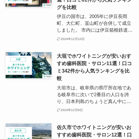
士市に移住したいという方へのサポ
グを比較
ートも手厚く行われています。 そん
伊豆の国市は、2005年に伊豆長岡
な富士市でホワイトニングができる
町、大仁町、韮山町が合併して成立
歯科医院を探す際には、富士駅近く
しました。 市内には伊豆箱根鉄道の
や富士市役所の近隣エリアをチェッ
原木駅、韮山駅、伊豆長岡駅、田京
2024年12月10日
クすることをおすすめします。
駅、 大仁駅があり、各駅を中心にス
ーパーやコンビニ、病院などの生活
大垣でホワイトニングが安いおす
環境がそろっています。 伊豆の国市
すめ歯科医院・サロン11選！口コ
でホワイトニングができる歯科医院
ミ342件から人気ランキングを比
を探す場合は、上記の主要駅に沿う
形でリサーチを進めると良いでしょ
較
う。
大垣市は、岐阜県の県庁所在地であ
る岐阜市に次いで2番目の人口を誇
り、日本列島のちょうど真ん中に位
置する都市としても有名です。 主要
2024年12月9日
駅は大垣市高屋町にある大垣駅で、
JR東海・東海道本線、樽見鉄道・樽
佐久市でホワイトニングが安いお
見線、養老鉄道・養老線が発着する
すすめ歯科医院・サロン12選！口
ターミナル駅でもあります。 大垣で