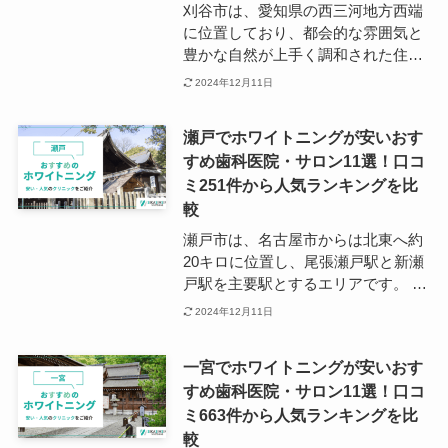
医院が立ち並んでいます。 ホワイト
刈谷市は、愛知県の西三河地方西端
ニングに力を入れているクリニック
に位置しており、都会的な雰囲気と
も多く、健康と審美の両方から口腔
豊かな自然が上手く調和された住み
ケアにアプローチできるでしょう。
やすさが魅力の町です。 愛知県とい
2024年12月11日
えば自動車産業が盛んなことが有名
ですが、刈谷市にはトヨタグループ
瀬戸でホワイトニングが安いおす
系列の会社が多数集まっているため
すめ歯科医院・サロン11選！口コ
「トヨタグループ発祥の地」ともよ
ミ251件から人気ランキングを比
ばれています。 刈谷市の市内にはホ
ワイトニング施術可能なサロンや、
較
歯科医院は点在していますが、主要
瀬戸市は、名古屋市からは北東へ約
駅である刈谷駅周辺に多く集まって
20キロに位置し、尾張瀬戸駅と新瀬
います。 刈谷駅はJR東海の東海道
戸駅を主要駅とするエリアです。 瀬
本線と名鉄三河線の二線が乗り入れ
戸の特産品というと、1000年以上の
2024年12月11日
ているため、電車を利用したアクセ
歴史を持つ「瀬戸焼」が有名でしょ
スは便利といえるでしょう。 また国
う。 現在も瀬戸には多くの窯元、工
道23号線沿いにもホワイトニング施
一宮でホワイトニングが安いおす
房があり、陶器にまつわる産業が盛
術可能なサロンや歯科医院があるた
すめ歯科医院・サロン11選！口コ
んです。 なお、瀬戸周辺でホワイト
め、車を利用したアクセスの場合は
ミ663件から人気ランキングを比
ニングを検討されている場合には、
ぜひリサーチしてみてください。
名鉄瀬戸線に沿うように歯科医院の
較