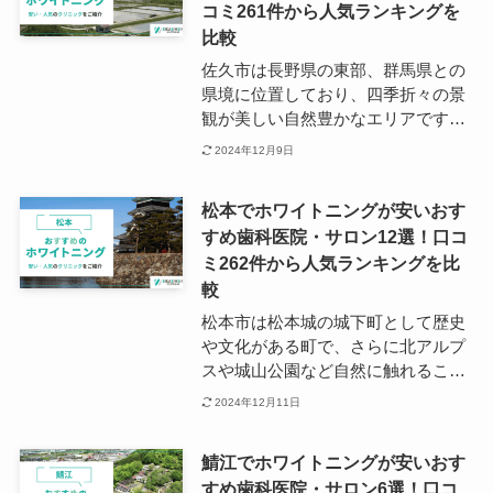
コミ261件から人気ランキングを
は、各路線に沿う形で歯科医院が点
在しています。 ホワイトニングに特
比較
化するクリニックも複数あるため、
佐久市は長野県の東部、群馬県との
かかりつけを探す際には沿線沿いを
県境に位置しており、四季折々の景
チェックしてみましょう。
観が美しい自然豊かなエリアです。
佐久市の市内にはホワイトニング施
2024年12月9日
術可能なサロンや、歯科医院は多く
ありますが、主に佐久平駅周辺に散
松本でホワイトニングが安いおす
見していることが分かります。 佐久
すめ歯科医院・サロン12選！口コ
平駅にはJR小海線、北陸新幹線の2
ミ262件から人気ランキングを比
線が乗り入れているため、電車を利
用したアクセスも便利です。 また佐
較
久市の市内にはほかにも多くの歯科
松本市は松本城の城下町として歴史
医院やサロンがあるため、車でお買
や文化がある町で、さらに北アルプ
い物ついでにホワイトニングをする
スや城山公園など自然に触れること
ことも可能です。 利便性や、望んで
もできる場所となっています。 ま
2024年12月11日
いる治療内容などを踏まえて、ご自
た、中南信地方の中心商業地として
身にとって最適な歯科医院やサロン
も栄えており、観光客が多く訪れま
を見つけることをおすすめいたしま
鯖江でホワイトニングが安いおす
す。 長野県下一の規模を誇る「松本
す。
すめ歯科医院・サロン6選！口コ
臨空工業団地・新松本臨空産業団