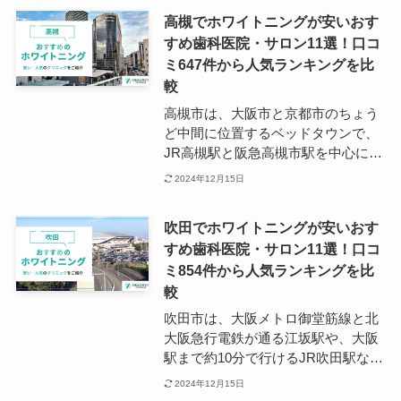
的温暖な気候が続くため過ごしやす
高槻でホワイトニングが安いおす
く、各方面へのアクセスも良好なこ
すめ歯科医院・サロン11選！口コ
とからベッドタウンとして人気を集
ミ647件から人気ランキングを比
めています。 茨木市でホワイトニン
グができる歯科医院を探す場合は、
較
ターミナル駅の近くを重点的にリサ
高槻市は、大阪市と京都市のちょう
ーチすることがおすすめです。 駅周
ど中間に位置するベッドタウンで、
辺には夜間対応可能な歯科医院もあ
JR高槻駅と阪急高槻市駅を中心に都
るため、お仕事帰りやお出かけ帰り
会の利便性と田舎の住みやすさがバ
2024年12月15日
の通院にも便利です。
ランスよく共存しています。 JR高
槻駅の出口は北南に分かれており、
吹田でホワイトニングが安いおす
北口には複合商業施設や昔ながらの
すめ歯科医院・サロン11選！口コ
商店街が立ち並び、南口にはデパー
ミ854件から人気ランキングを比
トが軒を連ねています。 また、高槻
駅と高槻市駅の沿線上には多くの歯
較
科医院があり、ホワイトニングに特
吹田市は、大阪メトロ御堂筋線と北
化しているクリニックやサロンも多
大阪急行電鉄が通る江坂駅や、大阪
数展開されています。
駅まで約10分で行けるJR吹田駅など
の主要駅を中心に、合計26の旅客駅
2024年12月15日
があります。 万博記念公園など観光