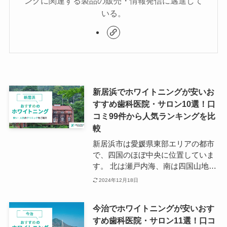
ングに関連する製品の販売・情報発信に邁進して
いる。
新居浜でホワイトニングが安いお
すすめ歯科医院・サロン10選！口
コミ99件から人気ランキングを比
較
新居浜市は愛媛県東部エリアの都市
で、四国のほぼ中央に位置していま
す。 北は瀬戸内海、南は四国山地が
広がり、自然豊かで年間を通して続
2024年12月18日
く温暖な気候が魅力です。 最近では
移住を希望する人も多く、四国の中
今治でホワイトニングが安いおす
では最も注目されている移住エリア
すめ歯科医院・サロン11選！口コ
と言っても過言ではないでしょう。