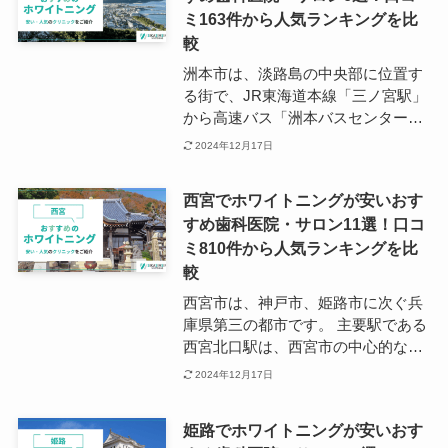
ミ163件から人気ランキングを比
ホワイトニングができる歯科医院
は、柳井駅を中心に各地に点在して
較
います。 市内の歯科医院の数はそれ
洲本市は、淡路島の中央部に位置す
ほど多くありませんが、近隣の街も
る街で、JR東海道本線「三ノ宮駅」
合わせると多数の選択肢があるた
から高速バス「洲本バスセンター行
め、こだわりに合った歯科医院探し
き」で約1時間20分です。 都市と田
2024年12月17日
ができるでしょう。
舎の魅力がバランスよく揃っている
地域で、地方移住を検討している人
西宮でホワイトニングが安いおす
からも注目されています。 都市部か
すめ歯科医院・サロン11選！口コ
ら離れていることで不便なイメージ
ミ810件から人気ランキングを比
を持たれがちですが、実際は生活に
便利な都市機能がしっかりと備わっ
較
ているところが、洲本市の特徴でも
西宮市は、神戸市、姫路市に次ぐ兵
あります。 数は多くありませんが医
庫県第三の都市です。 主要駅である
療機関もしっかり整っており、歯科
西宮北口駅は、西宮市の中心的な役
医院の多くがホワイトニングなど美
割を担うターミナル駅で、市内で最
2024年12月17日
容診療にも対応しています。
も多く利用されています。 また、特
急停車駅でもあるため、大阪梅田駅
姫路でホワイトニングが安いおす
や神戸三宮駅へもアクセスしやすい