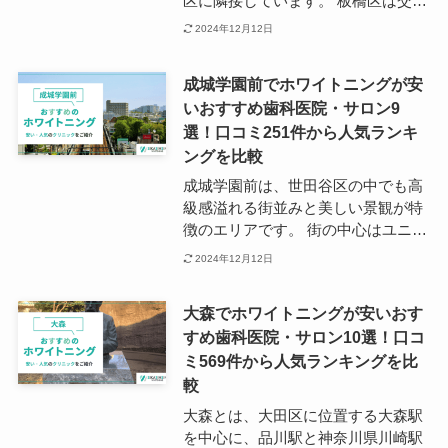
区に隣接しています。 板橋区は交通
の利便性や子育て支援の充実からフ
2024年12月12日
ァミリー層に人気の地域とされてお
り、共働きで子育てしやすい街ラン
成城学園前でホワイトニングが安
キングの7位にランクインした実績
いおすすめ歯科医院・サロン9
を持ちます。 ...
選！口コミ251件から人気ランキ
ングを比較
成城学園前は、世田谷区の中でも高
級感溢れる街並みと美しい景観が特
徴のエリアです。 街の中心はユニバ
ーサルデザインに特化した成城学園
2024年12月12日
前駅で、駅直結のショッピングモー
ルはこの地域の見所の一つとなって
大森でホワイトニングが安いおす
います。 そんな成城学園前は日本で
すめ歯科医院・サロン10選！口コ
も有数の高級住宅地であり、景観の
ミ569件から人気ランキングを比
美しさやアクセスの利便性はもちろ
ん、医療設備など福祉の面で優れた
較
地域でもあります。 歯科医院の数を
大森とは、大田区に位置する大森駅
見ても、成城学園前駅から徒歩10分
を中心に、品川駅と神奈川県川崎駅