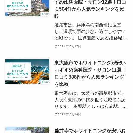
すめ歯科医院・サロン12選！口コ
点が特徴です。 駅周辺には大型ショ
ミ504件から人気ランキングを比
ッピングモールや学習塾などがあ
り、昼夜賑わいを見せています。 な
較
お、西宮北口駅の徒歩圏内には数多
姫路市は、兵庫県の南西部に位置
くの歯科医院があり、夜間診療や休
し、温暖で雨の少ない過ごしやすい
日診療も行われています。
地域です。 世界遺産である姫路城を
はじめ、日本の歴史的な名所が多い
2024年12月17日
ことから観光地としても人気を集め
ています。 主要駅は、4路線が乗り
東大阪市でホワイトニングが安い
入れるJR姫路駅で、周辺には大型施
おすすめ歯科医院・サロン11選！
設が立ち並んでいます。 また、姫路
口コミ888件から人気ランキング
駅の近辺には多くの歯科医院があ
り、特に北口側にはホワイトニング
を比較
に特化したクリニックも多数点在し
東大阪市は、大阪市の衛星都市で、
ています。 駅前以外にも、大通りに
大阪府東部の中核を担う地域でもあ
沿う形で歯科医院が立ち並び、かか
ります。 主要駅としては布施駅、東
りつけのクリニック探しには困らな
花園駅、石切駅などがあり、市全体
2024年12月16日
い環境です。
では26もの鉄道駅が点在していま
す。 多くの企業がものづくりの拠点
藤井寺でホワイトニングが安いお
を置く一方で、学生都市としても賑