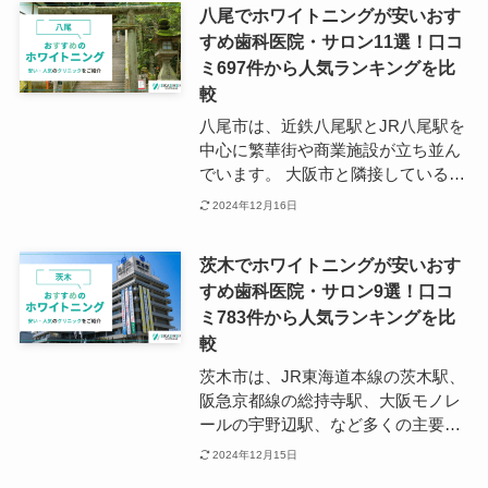
八尾でホワイトニングが安いおす
ています。 学生の往来が多い富田林
すめ歯科医院・サロン11選！口コ
市では、駅周辺に複数の歯科医院が
ミ697件から人気ランキングを比
あり、若者のニーズに応えるホワイ
トニングの施術も多く行われていま
較
す。 リーズナブルな価格で受けられ
八尾市は、近鉄八尾駅とJR八尾駅を
るホワイトニングや土日診療にも対
中心に繁華街や商業施設が立ち並ん
応するクリニックなど、若者に嬉し
でいます。 大阪市と隣接している八
い環境が整っています。
尾市は、JR、近鉄、大阪メトロと3
2024年12月16日
つの鉄道が乗り入れ、都市部まで電
車で十数分という利便性の高さが大
茨木でホワイトニングが安いおす
きな特徴です。 歯科口腔保健推進に
すめ歯科医院・サロン9選！口コ
注力する八尾市には数多くの歯科医
ミ783件から人気ランキングを比
院が点在しており、ホワイトニング
に特化したクリニックも多数展開さ
較
れています。
茨木市は、JR東海道本線の茨木駅、
阪急京都線の総持寺駅、大阪モノレ
ールの宇野辺駅、など多くの主要駅
があり、大学や企業も多数点在する
2024年12月15日
都市です。 茨木は年間を通して比較