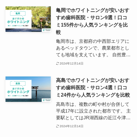
に合わせた施術を選ぶことができる
本線の石清水八幡宮駅で、元々は八
でしょう。
亀岡でホワイトニングが安いおす
幡市駅という名称でした。 そんな八
すめ歯科医院・サロン9選！口コ
幡市は、街の至る所に歯科医院が分
ミ155件から人気ランキングを比
散されているのが特徴です。 街の中
でかかりつけのクリニックを探せる
較
のは、地域の方に嬉しいポイントで
亀岡市は、京都府の中西部エリアに
す。
あるベッドタウンで、農業都市とし
ても地域を支えています。 自然豊か
な景観、四季折々の京都が楽しめる
2024年12月14日
一方、アクセス面が整備されたこと
で京都中心部や大阪までの交通の便
高島でホワイトニングが安いおす
も改善されました。 亀岡市の主要駅
すめ歯科医院・サロン4選！口コ
は、JR山陰本線の亀岡駅で、京都駅
ミ24件から人気ランキングを比較
までは約20分でアクセスできます。
歯科医院の数はそれほど多くありま
高島市は、複数の町や村が合併して
せんが、亀岡駅周辺には複数のクリ
平成17年に設立された都市です。 主
ニックが点在しており、中にはホワ
要駅としてはJR湖西線の近江今津
イトニングに力を入れているところ
駅、近江高島駅などがあり、駅周辺
2024年12月14日
も多数見られます。 亀岡でホワイト
は商業施設や医療施設が多く立ち並
ニングに取り組みたい方は、アクセ