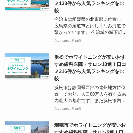
ミ138件から人気ランキングを比
そんな新居浜市の主要駅は、JR予讃
線（高松駅〜宇和島駅）の「新居浜
較
駅」で、駅周辺には複数の歯科医院
今治市は愛媛県の北東部に位置し、
が点在しています。 ホワイトニング
広島県の尾道市とはしまなみ海道で
に通うクリニックをお探しの際は、
繋がっています。 今治城の城下町と
新居浜駅の海側をチェックしてみて
して栄えた街であり、日本で有数の
2024年12月18日
ください。
タオルの生産地でもあります。「今
治タオル」は現在でもお土産として
浜松でホワイトニングが安いおす
人気です。 今治市の歯科医院は今治
すめ歯科医院・サロン10選！口コ
駅周辺と国道317号線沿いに多く点
ミ316件から人気ランキングを比
在しています。 営業終了時間は18
時〜19時ごろが多く、仕事帰りや学
較
校帰りでも通院しやすい場所が多い
浜松市は静岡県西部の遠州地方に位
印象です。
置しており、人口80万人を有する県
内最大の都市です。また浜松市内に
はほかにも多くの歯科医院やサロン
2024年12月18日
があるため、車でお買い物ついでに
ホワイトニングをすることも可能で
瑞穂市でホワイトニングが安いお
す。 ご自身にとって通いやすさ、設
すすめ歯科医院・サロン6選！口