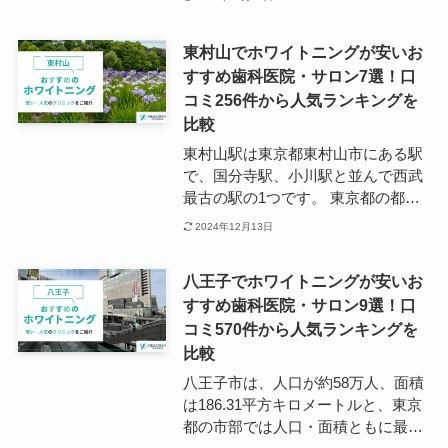
います。 川崎市内にはJR東日本、
JR東海、京急電鉄、東急電鉄、小田
東村山でホワイトニングが安いお
急電鉄、京王電鉄などが走ってお
すすめ歯科医院・サロン7選！口
り、東京までのアクセスもしやすい
コミ256件から人気ランキングを
ことから若い世代のベッドタウンと
しても人気を集めています。 都会的
比較
で洗練された雰囲気が特徴の川崎周
東村山駅は東京都東村山市にある駅
辺は比較的新しい歯科医院も多い地
で、国分寺駅、小川駅と並んで西武
域で、最先端のホワイトニングが受
最古の駅の1つです。 東京都の都心
けたいという方にとっても魅力的な
部近郊ですが緑に囲まれた土地で、
2024年12月13日
地域と言えるでしょう。
正福寺地蔵堂や花菖蒲が有名な北山
公園など、歴史や自然が感じられる
八王子でホワイトニングが安いお
街となっています。 東村山市の歯科
すすめ歯科医院・サロン9選！口
医院は東村山駅や線路沿いに多く点
コミ570件から人気ランキングを
在しており、駅からのアクセスがし
やすくなっています。
比較
八王子市は、人口が約58万人、面積
は186.31平方キロメートルと、東京
都の市部では人口・面積ともに最大