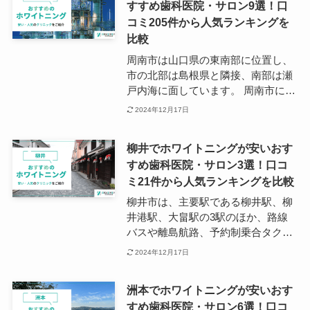
すすめ歯科医院・サロン9選！口
科医院は丸亀駅を中心にJR予讃線沿
コミ205件から人気ランキングを
いと国道319号線沿いに多く点在し
ています。 営業終了時間は18時〜19
比較
時頃が多い印象で、仕事帰りや学校
周南市は山口県の東南部に位置し、
終わりにも通院することが可能で
市の北部は島根県と隣接、南部は瀬
す。
戸内海に面しています。 周南市には
徳山駅という新幹線のぞみが停車す
2024年12月17日
る駅があり、新大阪駅まで約2時
間、東京駅までは約4時間ほどで行
柳井でホワイトニングが安いおす
き来することが可能です。 周南市の
すめ歯科医院・サロン3選！口コ
歯科医院は山陽本線、山陽新幹線、
ミ21件から人気ランキングを比較
国道2号線沿いに点在しており、特
に徳山駅周辺に集中しています。
柳井市は、主要駅である柳井駅、柳
井港駅、大畠駅の3駅のほか、路線
バスや離島航路、予約制乗合タクシ
ーなど、公共交通機関が充実してい
2024年12月17日
ます。 瀬戸内海に面した港町でもあ
る柳井市は昔ながらの自然や歴史、
洲本でホワイトニングが安いおす
文化に恵まれ、近年では移住を希望
すめ歯科医院・サロン6選！口コ
する人も多く訪れている地域です。