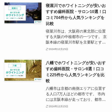
には堺市駅で、交通の利便性にも優
寝屋川でホワイトニングが安いお
れた地域です。 商業施設や教育機
すすめ歯科医院・サロン10選！口
関、中小企業が多く集積している一
コミ704件から人気ランキングを
方で、公園など多くの自然がある堺
市は、子育て世帯にとっても住みや
比較
すいエリアと言われています。 各駅
寝屋川市は、大阪府の東北部に位置
の周辺には歯科医院も多く点在して
する大阪の中核都市の一つです。 京
いるため、ホワイトニングを受けた
阪本線の寝屋川市駅を主要駅とする
い方にとっても便利な地域と言える
寝屋川市は、京阪電車、JR学研都市
2024年12月15日
でしょう。
線が通るアクセスの利便性から、大
阪・京都のベッドタウンとして発展
八幡でホワイトニングが安いおす
してきました。 多くの公園や川など
すめ歯科医院・サロン8選！口コ
自然豊かで穏やかな寝屋川は、子育
ミ225件から人気ランキングを比
て世帯や学生さんからも人気の街と
なっています。 そんな寝屋川でホワ
較
イトニングのためのかかりつけクリ
八幡市は京都の南側エリアに位置す
ニックを探す場合は、香里園駅エリ
る人口7万人ほどの都市です。 市内
アをリサーチすることをおすすめし
には京阪本線が走っており、都市近
ます。 ホワイトニングに特化したク
郊のベッドタウンとして人気を集め
2024年12月15日
リニックが多数ありますので、希望
ています。 八幡市の主要駅は、京阪