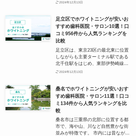
のベッドタウンです。 中心となる八
2024年12月13日
王子駅は、JR中央本線、横浜線、八
高線の3路線が乗り入れています。
足立区でホワイトニングが安いお
また、東京都心方面をはじめ、横
すすめ歯科医院・サロン10選！口
浜、山梨、長野、埼玉方面へも1本
コミ956件から人気ランキングを
で行くことが可能と交通利便性が良
い点も大きな魅力です。 また、八王
比較
子は子育て世帯も多いことから、夜
足立区は、東京23区の最北東に位置
間や休日も診療している医療機関が
しながらも主要ターミナル駅である
多数点在しており、歯科医院も例外
北千住駅をはじめ、東部伊勢崎線に
ではありません。 八王子駅周辺だけ
位置する小菅駅や五反野駅などを通
2024年12月13日
でも数十件の歯科医院があり、ホワ
じて都心へのアクセスが便利なエリ
イトニングを受けられる場所も豊富
アです。 また、足立区には帝京化学
です。
桑名でホワイトニングが安いおす
大学や東京芸術大学、文教大学など
すめ歯科医院・サロン11選！口コ
各大学のキャンパスがあり、学生の
ミ134件から人気ランキングを比
往来も多いため日中はとても賑やか
な地域となっています。 足立区は子
較
育て世帯や一人暮らしの大学生も多
桑名市は三重県の北部に位置する都
いことから、医療や福祉の面でも力
市で、海や山、川など自然豊かな街
を入れていることが特徴で、駅周辺
並みが特徴です。 市内には昔ながら