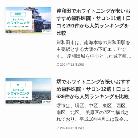
での見どころも多い吹田市は、住み
岸和田でホワイトニングが安いお
たい街としても名前が挙がる人気エ
すすめ歯科医院・サロン11選！口
リアで、公園や緑地、医療施設や教
コミ291件から人気ランキングを
育機関もバランスよく整備されてい
ます。 吹田市でホワイトニングに対
比較
応する歯科医院は、夜間診療や土日
岸和田市は、南海本線の岸和田駅を
診療に対応しているところも多く、
主要駅とする大阪の下町エリアで
ライフスタイルに合わせた無理のな
す。 岸和田城を中心とした城下町の
い施術に取り組めるでしょう。
雰囲気を残す街並みや、だんじり祭
2024年12月15日
は全国的にも有名ではないでしょう
か。 地域のコミュニケーションが盛
堺でホワイトニングが安いおすす
んで人情味あふれる岸和田は、子育
め歯科医院・サロン12選！口コミ
てがしやすい土地としても人気を集
639件から人気ランキングを比較
めています。 岸和田駅や東岸和田駅
や下松駅周辺には歯科医院も多数点
堺市は、堺区、中区、東区、西区、
在しており、ホワイトニングを得意
南区、北区、 美原区の7区で構成さ
とする歯科医師も多く在籍していま
れており、平成18年4月には政令指
す。
定都市に移行しました。 堺市の主要
2024年12月15日
駅は南海高野線の堺東駅とJR阪和線