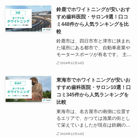
いたい方にも便利な立地です。
通っており、新快速を利用すると京
鈴鹿でホワイトニングが安いおす
都駅までは約45分、大阪駅にも80分
すめ歯科医院・サロン9選！口コ
ほどでアクセスできるなど都市部へ
ミ448件から人気ランキングを比
のアクセスも良好です。 彦根駅周辺
には複数の歯科医院があり、患者さ
較
んのニーズに合わせた治療を提供し
鈴鹿市は、四日市市と津市に挟まれ
ています。 ホワイトニングの施術も
た場所にある都市で、自動車産業や
受けられるため、機能と審美の両立
モータースポーツが有名です。 主要
を目指したい方にもおすすめです。
駅は近鉄鈴鹿線沿線の鈴鹿市駅で、
2024年12月14日
駅周辺にはスーパーやコンビニが多
く立ち並んでいます。 住宅地が多
東海市でホワイトニングが安いお
く、喧騒から離れた穏やかな地域で
すすめ歯科医院・サロン10選！口
すが、駅の近くは賑わいを見せてお
コミ345件から人気ランキングを
り、医療機関も充実しているのが特
徴です。 鈴鹿市駅から徒歩圏内に
比較
は、ホワイトニングに特化した歯科
東海市は、名古屋市の南側に位置す
医院も複数点在しています。
るエリアで、かつては漁業の街とし
て栄えていましたが現在は鉄鋼の街
としても知られています。 主要駅に
2024年12月14日