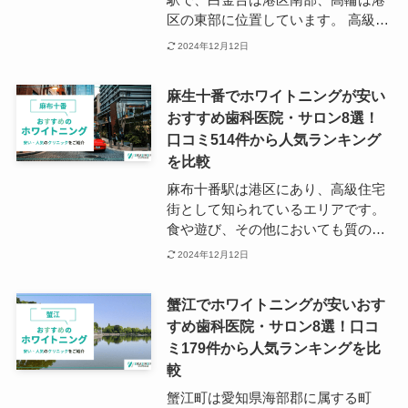
れ、教育機関が多く点在することか
区の東部に位置しています。 高級マ
ら地域に根ざした人が多く、医療施
ンションが建ち並ぶ高級住宅街とな
2024年12月12日
設が充実していることも魅力の一つ
っており、2000年頃に東京メトロ南
です。 文京区は、音羽や千石、本
北線、都営三田線が通ってからはオ
郷、小石川など各地にホワイトニン
麻生十番でホワイトニングが安い
フィスも増えています。 美術館や由
グができる歯科医院があるため、自
おすすめ歯科医院・サロン8選！
緒正しい邸宅、景色がよく、緑の多
宅から通いやすい場所、通学帰りに
口コミ514件から人気ランキング
い庭園などが多く、都内でものんび
寄りやすい場所にある歯科医院を探
りとした時間を過ごせる場所となっ
を比較
したい、という方におすすめです。
ています。 白金台駅、白金高輪駅と
麻布十番駅は港区にあり、高級住宅
もに駅周辺に歯科医院が多く点在し
街として知られているエリアです。
ており、営業終了時間は18時〜20時
食や遊び、その他においても質の高
と仕事終わりや学校終わりにも通い
いものが集まりやすく、またインタ
2024年12月12日
やすくなっています。
ーナショナルスクールや大使館など
もあり、グローバルな雰囲気を併せ
蟹江でホワイトニングが安いおす
持つ場所となっています。 麻布十番
すめ歯科医院・サロン8選！口コ
駅付近、特に駅の西側には歯科医院
ミ179件から人気ランキングを比
も多く点在しており、歯科としての
技術だけではなく、院内の清潔感や
較
内装、居心地の良さにもこだわって
蟹江町は愛知県海部郡に属する町