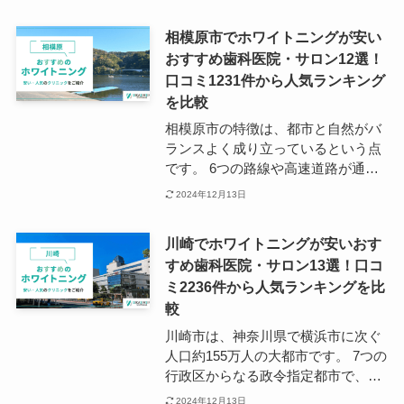
は、名鉄常滑線の太田川駅や、尾張
横須賀駅などがあり、駅周辺には大
相模原市でホワイトニングが安い
型スーパーマーケットや飲食店が多
おすすめ歯科医院・サロン12選！
く立ち並んでいます。 太田川駅の近
口コミ1231件から人気ランキング
くには、ホワイトニングに対応する
歯科医院が複数あり、電車を利用し
を比較
て通院したい方には便利な立地とな
相模原市の特徴は、都市と自然がバ
っています。 一方で、駅から離れた
ランスよく成り立っているという点
住宅地の中にも多数の歯科医院があ
です。 6つの路線や高速道路が通り
るため、地域の方にとっても通いや
利便性が高い一方で、相模川や湖な
2024年12月13日
すい環境です。
ど自然豊かな環境が身近にあること
も魅力です。 相模原市の主要駅に
川崎でホワイトニングが安いおす
は、小田急相模原駅・相模大野駅・
すめ歯科医院・サロン13選！口コ
相模原駅・橋本駅などがあります。
ミ2236件から人気ランキングを比
相模原市は沿線付近に多くの歯科医
院があり、ホワイトニングに特化し
較
たクリニックも多数点在していま
川崎市は、神奈川県で横浜市に次ぐ
す。 地域の方はもちろん遠方から電
人口約155万人の大都市です。 7つの
車で通える歯科医院をお探しの方に
行政区からなる政令指定都市で、主
もおすすめです。
要駅は川崎区にある川崎駅となって
2024年12月13日