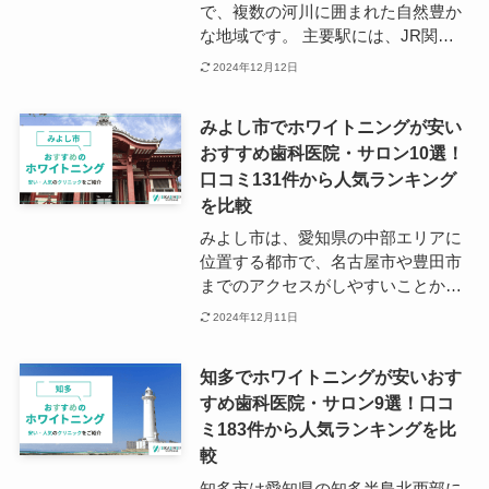
いる歯科医院もあるようです。
で、複数の河川に囲まれた自然豊か
な地域です。 主要駅には、JR関西
本線の蟹江駅と近畿日本鉄道の近鉄
2024年12月12日
蟹江駅があり、蟹江駅から名古屋駅
まではやく12分とアクセスも良好で
みよし市でホワイトニングが安い
す。 蟹江町でホワイトニングを受け
おすすめ歯科医院・サロン10選！
たい場合には、蟹江駅周辺から近鉄
口コミ131件から人気ランキング
蟹江駅周辺のエリアがおすすめで
す。 歯科医院の数はそれほど多くあ
を比較
りませんが、住宅地の中にも複数の
みよし市は、愛知県の中部エリアに
クリニックが点在しているため、家
位置する都市で、名古屋市や豊田市
の近くでかかりつけを探したい方に
までのアクセスがしやすいことから
とっては便利な地域ともいえます。
ベッドタウンとして人気を集めてい
2024年12月11日
ます。 人口は6万人弱とそれほど大
きな都市ではありませんが、子育て
知多でホワイトニングが安いおす
世帯を中心に住み良い街として愛さ
すめ歯科医院・サロン9選！口コ
れています。 主要駅は名鉄線の三好
ミ183件から人気ランキングを比
ケ丘駅で、駅の近隣には大学がある
ため日中は賑わっています。 なお、
較
みよし市でホワイトニングを受けた
知多市は愛知県の知多半島北西部に